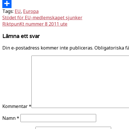
Twitter
Tags:
EU
,
Europa
Dela
Inläggsnavigering
Stödet för EU-medlemskapet sjunker
RiktpunKt nummer 8 2011 ute
Lämna ett svar
Din e-postadress kommer inte publiceras.
Obligatoriska f
Kommentar
*
Namn
*