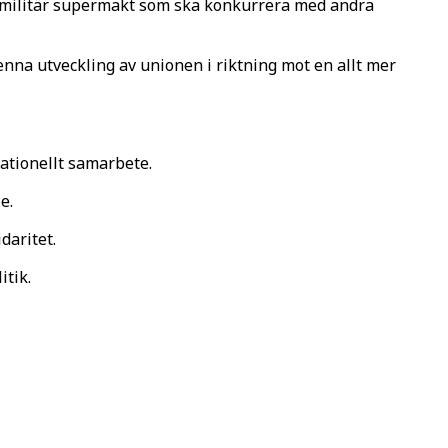
ch militär supermakt som ska konkurrera med andra
nna utveckling av unionen i riktning mot en allt mer
nationellt samarbete.
e.
idaritet.
itik.