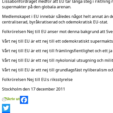
Lissabonfördraget medför att EU tar långa steg i riktning
supermakter på den globala arenan.
Medlemskapet i EU innebär således något helt annat än de
centraliserad, byråkratiserad och odemokratisk EU-stat.
Folkrörelsen Nej till EU anser mot denna bakgrund att Sv
Vårt nej till EU är ett nej till ett odemokratiskt supermak
Vårt nej till EU är ett nej till främlingsfientlighet och ett 
Vårt nej till EU är ett nej till nykolonial utsugning och milit
Vårt nej till EU är ett nej till grundlagsfäst nyliberalism o
Folkrörelsen Nej till EU:s riksstyrelse
Stockholm den 17 december 2011
Skriv ut
Facebook