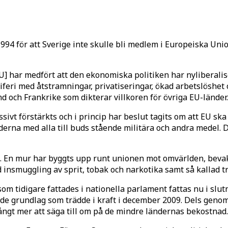
94 för att Sverige inte skulle bli medlem i Europeiska Union
har medfört att den ekonomiska politiken har nyliberalise
riferi med åtstramningar, privatiseringar, ökad arbetslöshe
nd och Frankrike som dikterar villkoren för övriga EU-länder.
ivt förstärkts och i princip har beslut tagits om att EU s
derna med alla till buds stående militära och andra medel. 
an. En mur har byggts upp runt unionen mot omvärlden, bevak
d insmuggling av sprit, tobak och narkotika samt så kallad t
 som tidigare fattades i nationella parlament fattas nu i sl
de grundlag som trädde i kraft i december 2009. Dels genom 
långt mer att säga till om på de mindre ländernas bekostnad.