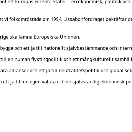
 mot ett Europas Förenta Stater – en ekonomisk, politisk o
t vi folkomröstade om 1994. Lissabonfördraget bekräftar de
erige ska lämna Europeiska Unionen.
tsbygge och ett ja till nationellt självbestämmande och inter
ja till en human flyktingpolitik och ett mångkulturellt samhäll
ära allianser och ett ja till neutralitetspolitik och global sol
ch ett ja till en egen valuta och en självständig ekonomisk pol