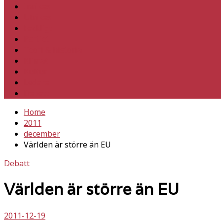
Inrikes
Utrikes
Fackligt
Partiet
Teori & historia
Klimat
Kultur
Ledare
Debatt
Home
2011
december
Världen är större än EU
Debatt
Världen är större än EU
2011-12-19