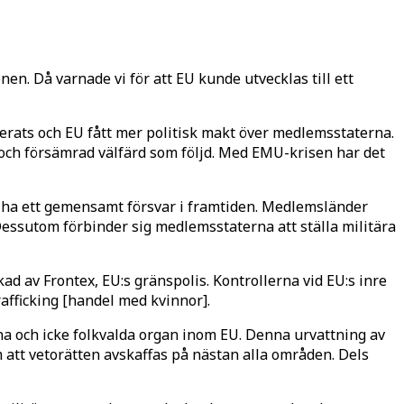
en. Då varnade vi för att EU kunde utvecklas till ett
rats och EU fått mer politisk makt över medlemsstaterna.
t och försämrad välfärd som följd. Med EMU-krisen har det
ka ha ett gemensamt försvar i framtiden. Medlemsländer
Dessutom förbinder sig medlemsstaterna att ställa militära
ad av Frontex, EU:s gränspolis. Kontrollerna vid EU:s inre
rafficking [handel med kvinnor].
utna och icke folkvalda organ inom EU. Denna urvattning av
att vetorätten avskaffas på nästan alla områden. Dels