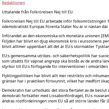
Redaktionen
Uttalande från Folkrörelsen Nej till EU.
Folkrörelsen Nej till EU arbetade inför folkomröstningen 19
odemokratiskt Europas Förenta Stater. Nu är vi nästan där.
Införandet av den ekonomiska och monetära unionen [EMU] 
Följden har blivit en djup ekonomisk kris i eurozonens pe
blivit alltmer uppenbart att det är EU:s stormakter Tyskla
EU:s gemensamma utrikes- och säkerhetspolitik har success
som utsätts för väpnat angrepp ska bistås av de andra län
styrkor till EU:s förfogande för interventioner i omvärlden.
Flyktingpolitiken har blivit allt mer restriktiv och inhum
gränser har i praktiken försvunnit, vilket har medfört öka
Demokratin har urholkats. det stora flertalet av de beslut
demokrati fortsätter med Lissabonfördraget, EU:s nuvaran
ändras röstfördelningen inom EU så att större länder får 