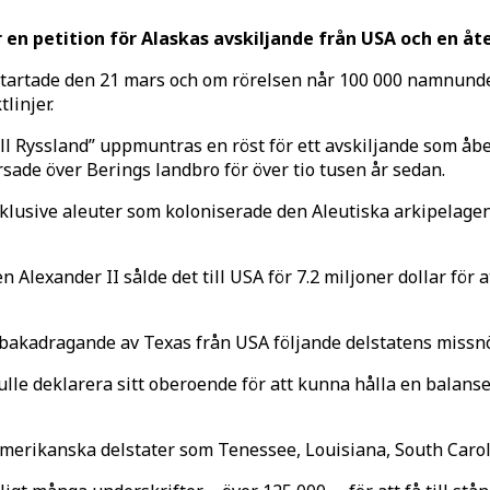
r en petition för Alaskas avskiljande från USA och en å
 startade den 21 mars och om rörelsen når 100 000 namnund
linjer.
ll Ryssland” uppmuntras en röst för ett avskiljande som åbe
orsade över Berings landbro för över tio tusen år sedan.
klusive aleuter som koloniserade den Aleutiska arkipelage
n Alexander II sålde det till USA för 7.2 miljoner dollar för 
illbakadragande av Texas från USA följande delstatens missn
lle deklarera sitt oberoende för att kunna hålla en balans
merikanska delstater som Tenessee, Louisiana, South Caroli