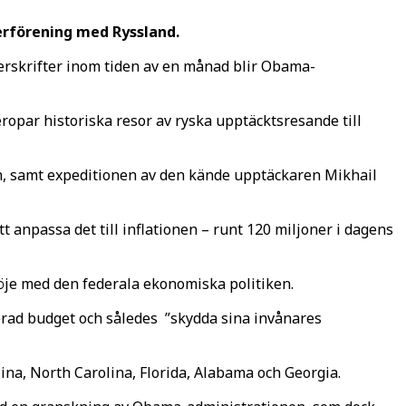
terförening med Ryssland.
erskrifter inom tiden av en månad blir Obama-
ropar historiska resor av ryska upptäcktsresande till
n, samt expeditionen av den kände upptäckaren Mikhail
att anpassa det till inflationen – runt 120 miljoner i dagens
öje med den federala ekonomiska politiken.
erad budget och således ”skydda sina invånares
na, North Carolina, Florida, Alabama och Georgia.