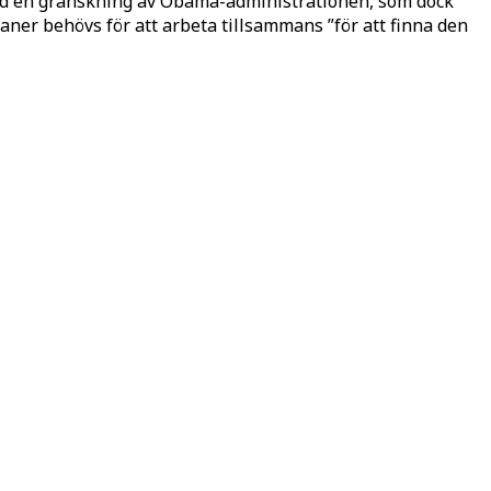
stånd en granskning av Obama-administrationen, som dock
aner behövs för att arbeta tillsammans ”för att finna den