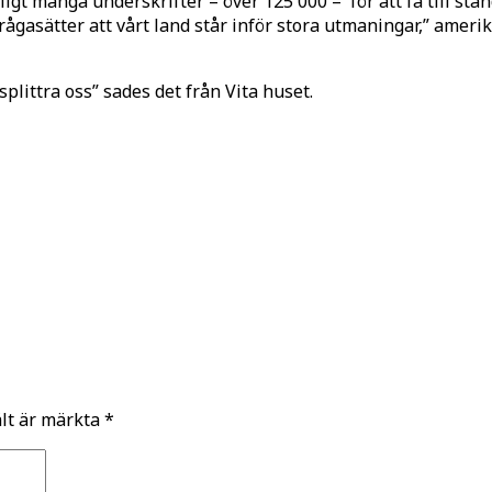
kligt många underskrifter – över 125 000 – för att få till 
ågasätter att vårt land står inför stora utmaningar,” amerik
splittra oss” sades det från Vita huset.
ält är märkta
*