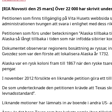
[RIA Novosti den 25 mars]
Över 22 000 har skrivit unde
Petitionen som finns tillgänglig på Vita Husets webbsida
administrationen tvungen att svara i enlighet med dess rikt
Petitionen som förs under beteckningen ”Alaska tillbaka ti
Alaska så långt tillbaka i tiden som när infödda sibirier k
Dokumentet observerar regionens bosättning av ryssar, in
Gvozdez som var den förste att lokalisera Alaska år 1732.
Alaska var en rysk koloni fram till 1867 när den ryske tsare
pengar.
I november 2012 försökte en liknande petition göra ett t
De som undertecknade den petitionen krävde att Texas sku
levnadsstandard”.
Liknande motioner har lämnats in av boende i andra US- a