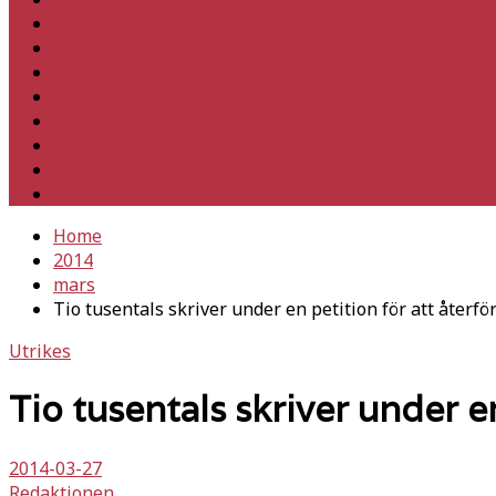
Utrikes
Fackligt
Partiet
Teori & historia
Klimat
Kultur
Ledare
Debatt
Home
2014
mars
Tio tusentals skriver under en petition för att åter
Utrikes
Tio tusentals skriver under 
2014-03-27
Redaktionen