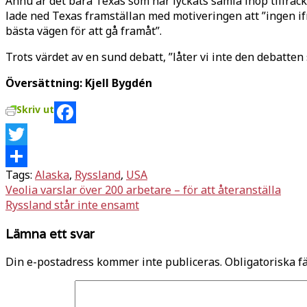
Ännu är det bara Texas som har lyckats samla ihop tillräc
lade ned Texas framställan med motiveringen att ”ingen ifr
bästa vägen för att gå framåt”.
Trots värdet av en sund debatt, ”låter vi inte den debatten 
Översättning: Kjell Bygdén
Skriv ut
Facebook
Twitter
Tags:
Alaska
,
Ryssland
,
USA
Dela
Inläggsnavigering
Veolia varslar över 200 arbetare – för att återanställa
Ryssland står inte ensamt
Lämna ett svar
Din e-postadress kommer inte publiceras.
Obligatoriska f