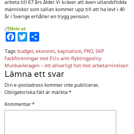
arbeta till 67 års ålder. Vi kräver att även utlandsfödda
människor som sällan kommer upp till att ha levt i 40
år i Sverige erhåller en trygg pension.
Skriv ut
Facebook
Twitter
Dela
Tags:
budget
,
ekonomi
,
kapitalism
,
PRO
,
SKP
Inläggsnavigering
Fackföreningar mot EU:s anti-flyktingpolicy
Munkavlelagen – ett allvarligt hot mot arbetarrörelsen
Lämna ett svar
Din e-postadress kommer inte publiceras.
Obligatoriska fält är märkta
*
Kommentar
*