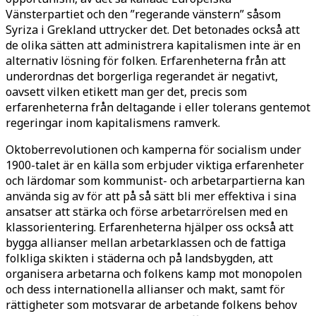
Vänsterpartiet och den ”regerande vänstern” såsom
Syriza i Grekland uttrycker det. Det betonades också att
de olika sätten att administrera kapitalismen inte är en
alternativ lösning för folken. Erfarenheterna från att
underordnas det borgerliga regerandet är negativt,
oavsett vilken etikett man ger det, precis som
erfarenheterna från deltagande i eller tolerans gentemot
regeringar inom kapitalismens ramverk.
Oktoberrevolutionen och kamperna för socialism under
1900-talet är en källa som erbjuder viktiga erfarenheter
och lärdomar som kommunist- och arbetarpartierna kan
använda sig av för att på så sätt bli mer effektiva i sina
ansatser att stärka och förse arbetarrörelsen med en
klassorientering. Erfarenheterna hjälper oss också att
bygga allianser mellan arbetarklassen och de fattiga
folkliga skikten i städerna och på landsbygden, att
organisera arbetarna och folkens kamp mot monopolen
och dess internationella allianser och makt, samt för
rättigheter som motsvarar de arbetande folkens behov