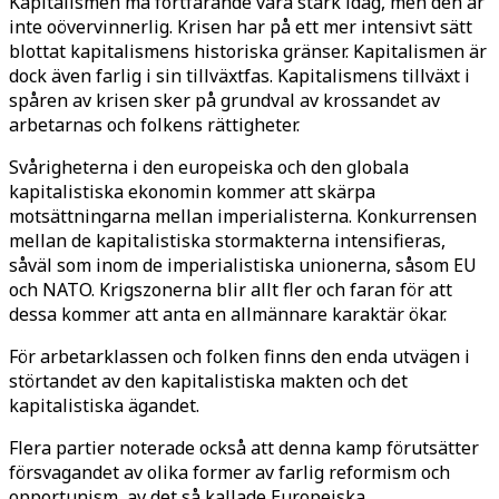
Kapitalismen må fortfarande vara stark idag, men den är
inte oövervinnerlig. Krisen har på ett mer intensivt sätt
blottat kapitalismens historiska gränser. Kapitalismen är
dock även farlig i sin tillväxtfas. Kapitalismens tillväxt i
spåren av krisen sker på grundval av krossandet av
arbetarnas och folkens rättigheter.
Svårigheterna i den europeiska och den globala
kapitalistiska ekonomin kommer att skärpa
motsättningarna mellan imperialisterna. Konkurrensen
mellan de kapitalistiska stormakterna intensifieras,
såväl som inom de imperialistiska unionerna, såsom EU
och NATO. Krigszonerna blir allt fler och faran för att
dessa kommer att anta en allmännare karaktär ökar.
För arbetarklassen och folken finns den enda utvägen i
störtandet av den kapitalistiska makten och det
kapitalistiska ägandet.
Flera partier noterade också att denna kamp förutsätter
försvagandet av olika former av farlig reformism och
opportunism, av det så kallade Europeiska