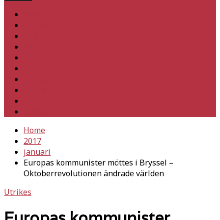
Hem
Inrikes
Utrikes
Fackligt
Partiet
Teori & historia
Klimat
Kultur
Ledare
Debatt
Home
2017
januari
Europas kommunister möttes i Bryssel –
Oktoberrevolutionen ändrade världen
Utrikes
Europas kommunister