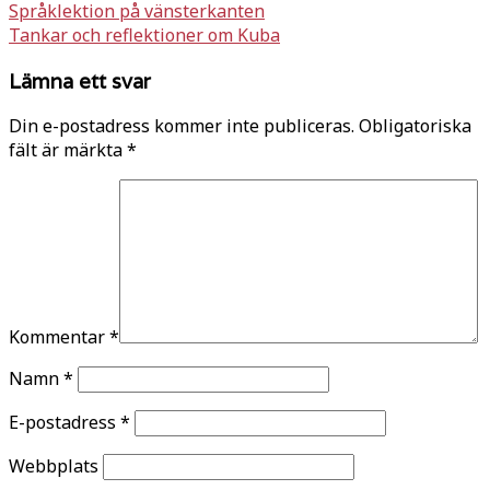
Inläggsnavigering
Språklektion på vänsterkanten
Tankar och reflektioner om Kuba
Lämna ett svar
Din e-postadress kommer inte publiceras.
Obligatoriska
fält är märkta
*
Kommentar
*
Namn
*
E-postadress
*
Webbplats