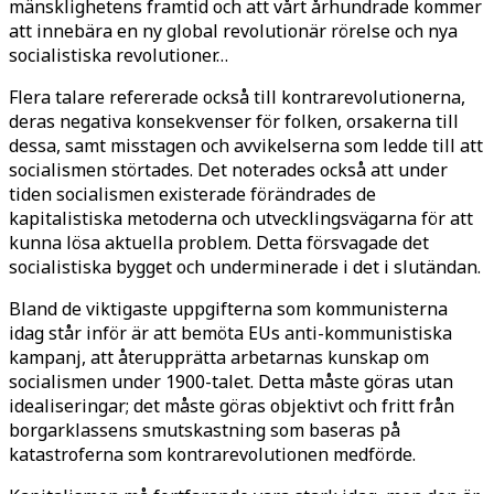
mänsklighetens framtid och att vårt århundrade kommer
att innebära en ny global revolutionär rörelse och nya
socialistiska revolutioner…
Flera talare refererade också till kontrarevolutionerna,
deras negativa konsekvenser för folken, orsakerna till
dessa, samt misstagen och avvikelserna som ledde till att
socialismen störtades. Det noterades också att under
tiden socialismen existerade förändrades de
kapitalistiska metoderna och utvecklingsvägarna för att
kunna lösa aktuella problem. Detta försvagade det
socialistiska bygget och underminerade i det i slutändan.
Bland de viktigaste uppgifterna som kommunisterna
idag står inför är att bemöta EUs anti-kommunistiska
kampanj, att återupprätta arbetarnas kunskap om
socialismen under 1900-talet. Detta måste göras utan
idealiseringar; det måste göras objektivt och fritt från
borgarklassens smutskastning som baseras på
katastroferna som kontrarevolutionen medförde.