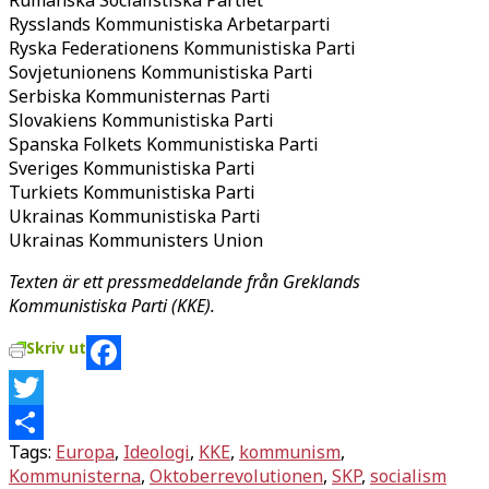
Rysslands Kommunistiska Arbetarparti
Ryska Federationens Kommunistiska Parti
Sovjetunionens Kommunistiska Parti
Serbiska Kommunisternas Parti
Slovakiens Kommunistiska Parti
Spanska Folkets Kommunistiska Parti
Sveriges Kommunistiska Parti
Turkiets Kommunistiska Parti
Ukrainas Kommunistiska Parti
Ukrainas Kommunisters Union
Texten är ett pressmeddelande från Greklands
Kommunistiska Parti (KKE).
Skriv ut
Facebook
Twitter
Tags:
Europa
,
Ideologi
,
KKE
,
kommunism
,
Dela
Kommunisterna
,
Oktoberrevolutionen
,
SKP
,
socialism