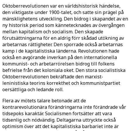
Oktoberrevolutionen var en världshistorisk händelse,
den viktigaste under 1900-talet, och satte sin prägel på
mänsklighetens utveckling. Den bidrog i skapandet av en
ny historisk period som kännetecknades av övergången
mellan kapitalism och socialism. Den skapade
förutsättningarna för en aldrig förr skådad utökning av
arbetarnas rättigheter. Den sporrade också arbetarnas
kamp i de kapitalistiska länderna. Revolutionen hade
också en avgörande inverkan på den internationella
kommunist- och arbetarrörelsen bidrog till folkens
befrielse från det koloniala oket. Den stora socialistiska
Oktoberrevolutionen bekräftade den marxist-
leninistiska teorins korrekthet och kommunistpartiet
oersättliga och ledande roll.
Flera av mötets talare betonade att de
kontrarevolutionära förändringarna inte förändrade vår
tidsepoks karaktär. Socialismen fortsätter att vara
tidsenlig och nödvändig. Deltagarna uttryckte också
optimism över att det kapitalistiska barbariet inte är