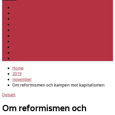
Hem
Inrikes
Utrikes
Fackligt
Partiet
Teori & historia
Klimat
Kultur
Ledare
Debatt
Home
2019
november
Om reformismen och kampen mot kapitalismen
Debatt
Om reformismen och