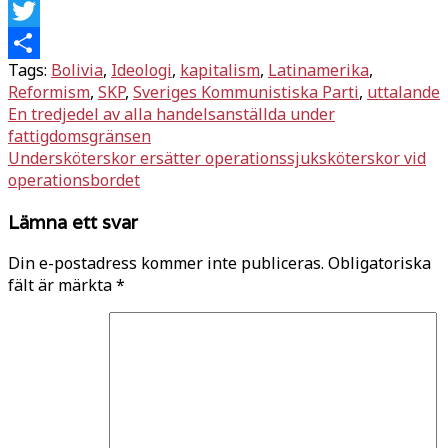
Facebook
Twitter
Tags:
Bolivia
,
Ideologi
,
kapitalism
,
Latinamerika
,
Dela
Reformism
,
SKP
,
Sveriges Kommunistiska Parti
,
uttalande
Inläggsnavigering
En tredjedel av alla handelsanställda under
fattigdomsgränsen
Undersköterskor ersätter operationssjuksköterskor vid
operationsbordet
Lämna ett svar
Din e-postadress kommer inte publiceras.
Obligatoriska
fält är märkta
*