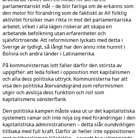
parlamentariskt mål – de blir farliga om de erkänns som
den motor för förändring som de faktiskt är. All folklig
aktivitet försöker man rikta in mot det parlamentariska
arbetet, vilket i alla lägen riskerar att skapa en
arbetande befolkning utan erfarenheter och
självförtroende. Att reformismen lyckats med detta i
Sverige är tydligt, så långt har den ännu inte hunnit i
Bolivia och andra länder i Latinamerika.
På kommunisternas lott faller därför den största av
uppgifter: att leda folket i opposition mot kapitalismen
och alla dess politiska uttryck. Kommunisterna har att
visa den politiska återvändsgränd som reformismen
utgör och avslöja dess funktion och roll som
kapitalismens vänsterflank.
Den politiska kampen måste växa ut ur det kapitalistiska
systemets ramar och inte nöja sig med förändringar i den
kapitalistiska administrationen – detta slår oundvikligen
tillbaka med full kraft. Därför är heller inte oppositionen
mot nyliberalismen tillräcklig – oavsett hur välmenande