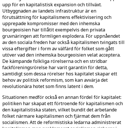
upp för en kapitalistisk expansion och tillväxt.
Utbyggnaden av landets infrastruktur är en
förutsättning för kapitalismens effektivisering och
upprepade kompromisser med den inhemska
bourgeoisien har tillåtit exempelvis den privata
gruvnäringen att formligen explodera. För uppnåendet
av den sociala freden har också kapitalismen tvingats till
vissa eftergifter i form av välfärd för folket som gått
utöver vad den inhemska bourgeoisien velat acceptera.
De kämpande folkliga rörelserna och en stridbar
fackföreningsrörelse har varit garantin för detta,
samtidigt som dessa rörelser hos kapitalet skapar ett
behov av politisk reformism, som kan avvärja det
revolutionära hotet som finns latent i dem.
Situationen medför också en annan fördel för kapitalet:
politiken har skapat ett förtroende för kapitalismen och
den kapitalistiska staten, vilket bundit det arbetande
folket närmare kapitalismen och fjärmat dem från
socialismen. Att de reformistiska ledarna administrerat