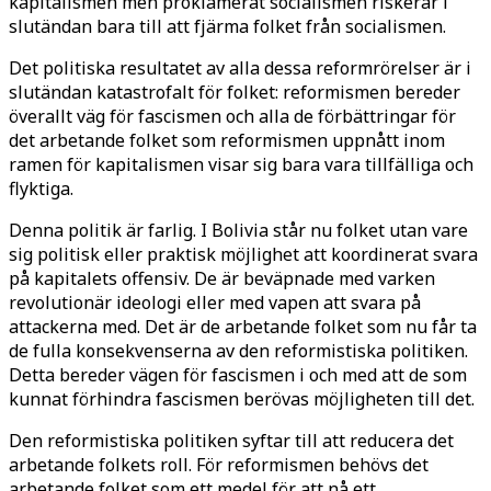
kapitalismen men proklamerat socialismen riskerar i
slutändan bara till att fjärma folket från socialismen.
Det politiska resultatet av alla dessa reformrörelser är i
slutändan katastrofalt för folket: reformismen bereder
överallt väg för fascismen och alla de förbättringar för
det arbetande folket som reformismen uppnått inom
ramen för kapitalismen visar sig bara vara tillfälliga och
flyktiga.
Denna politik är farlig. I Bolivia står nu folket utan vare
sig politisk eller praktisk möjlighet att koordinerat svara
på kapitalets offensiv. De är beväpnade med varken
revolutionär ideologi eller med vapen att svara på
attackerna med. Det är de arbetande folket som nu får ta
de fulla konsekvenserna av den reformistiska politiken.
Detta bereder vägen för fascismen i och med att de som
kunnat förhindra fascismen berövas möjligheten till det.
Den reformistiska politiken syftar till att reducera det
arbetande folkets roll. För reformismen behövs det
arbetande folket som ett medel för att nå ett