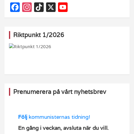
F
In
Ti
X
Y
a
st
k
o
c
a
T
u
e
g
o
T
Riktpunkt 1/2026
b
ra
k
u
o
m
b
o
e
k
Prenumerera på vårt nyhetsbrev
Följ
kommunisternas tidning!
En gång i veckan, avsluta när du vill.