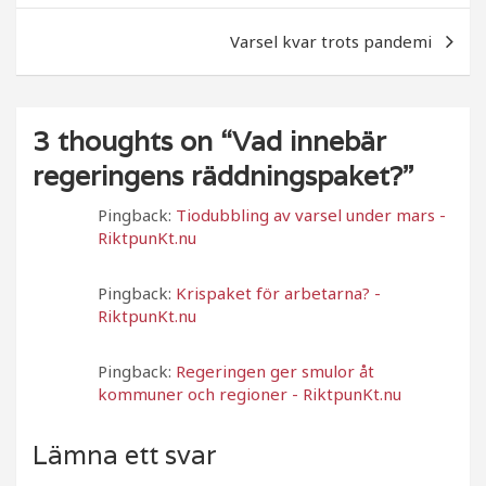
o
k
Varsel kvar trots pandemi
3 thoughts on “
Vad innebär
regeringens räddningspaket?
”
Pingback:
Tiodubbling av varsel under mars -
RiktpunKt.nu
Pingback:
Krispaket för arbetarna? -
RiktpunKt.nu
Pingback:
Regeringen ger smulor åt
kommuner och regioner - RiktpunKt.nu
Lämna ett svar