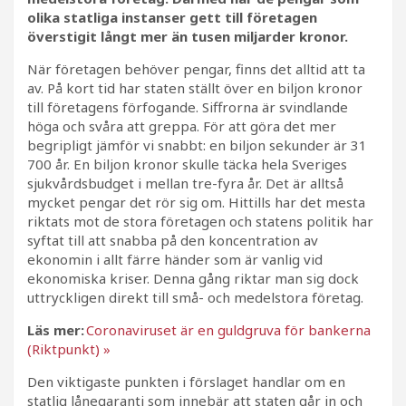
olika statliga instanser gett till företagen
överstigit långt mer än tusen miljarder kronor.
När företagen behöver pengar, finns det alltid att ta
av. På kort tid har staten ställt över en biljon kronor
till företagens förfogande. Siffrorna är svindlande
höga och svåra att greppa. För att göra det mer
begripligt jämför vi snabbt: en biljon sekunder är 31
700 år. En biljon kronor skulle täcka hela Sveriges
sjukvårdsbudget i mellan tre-fyra år. Det är alltså
mycket pengar det rör sig om. Hittills har det mesta
riktats mot de stora företagen och statens politik har
syftat till att snabba på den koncentration av
ekonomin i allt färre händer som är vanlig vid
ekonomiska kriser. Denna gång riktar man sig dock
uttryckligen direkt till små- och medelstora företag.
Läs mer:
Coronaviruset är en guldgruva för bankerna
(Riktpunkt) »
Den viktigaste punkten i förslaget handlar om en
statlig lånegaranti som innebär att staten går in och