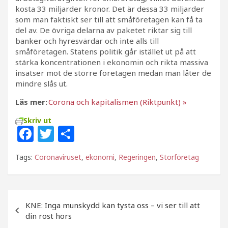
kosta 33 miljarder kronor. Det är dessa 33 miljarder
som man faktiskt ser till att småföretagen kan få ta
del av. De övriga delarna av paketet riktar sig till
banker och hyresvärdar och inte alls till
småföretagen. Statens politik går istället ut på att
stärka koncentrationen i ekonomin och rikta massiva
insatser mot de större företagen medan man låter de
mindre slås ut.
Läs mer:
Corona och kapitalismen (Riktpunkt) »
Skriv ut
F
T
D
a
w
el
Tags:
Coronaviruset
,
ekonomi
,
Regeringen
,
Storföretag
c
itt
a
e
e
b
r
Inläggsnavigering
KNE: Inga munskydd kan tysta oss – vi ser till att
o
din röst hörs