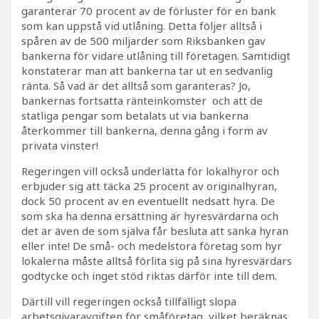
garanterar 70 procent av de förluster för en bank
som kan uppstå vid utlåning. Detta följer alltså i
spåren av de 500 miljarder som Riksbanken gav
bankerna för vidare utlåning till företagen. Samtidigt
konstaterar man att bankerna tar ut en sedvanlig
ränta. Så vad är det alltså som garanteras? Jo,
bankernas fortsatta ränteinkomster och att de
statliga pengar som betalats ut via bankerna
återkommer till bankerna, denna gång i form av
privata vinster!
Regeringen vill också underlätta för lokalhyror och
erbjuder sig att täcka 25 procent av originalhyran,
dock 50 procent av en eventuellt nedsatt hyra. De
som ska ha denna ersättning är hyresvärdarna och
det är även de som själva får besluta att sänka hyran
eller inte! De små- och medelstora företag som hyr
lokalerna måste alltså förlita sig på sina hyresvärdars
godtycke och inget stöd riktas därför inte till dem.
Därtill vill regeringen också tillfälligt slopa
arbetsgivaravgiften för småföretag, vilket beräknas