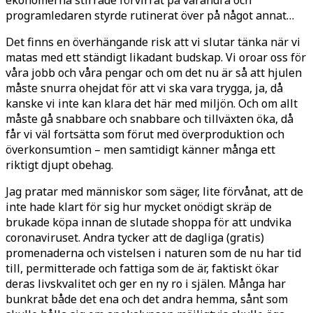
programledaren styrde rutinerat över på något annat…
Det finns en överhängande risk att vi slutar tänka när vi
matas med ett stän­digt likadant budskap. Vi oroar oss för
våra jobb och våra pengar och om det nu är så att hjulen
måste snurra ohej­dat för att vi ska vara trygga, ja, då
kanske vi inte kan klara det här med miljön. Och om allt
måste gå snab­bare och snabbare och tillväxten öka, då
får vi väl fortsätta som förut med överproduktion och
överkonsumtion – men samtidigt känner många ett
riktigt djupt obehag.
Jag pratar med människor som sä­ger, lite förvånat, att de
inte hade klart för sig hur mycket onödigt skräp de
brukade köpa innan de slutade shoppa för att undvika
coronaviruset. Andra tycker att de dagliga (gratis)
promena­derna och vistelsen i naturen som de nu har tid
till, permitterade och fattiga som de är, faktiskt ökar
deras livskva­litet och ger en ny ro i själen. Många har
bunkrat både det ena och det an­dra hemma, sånt som