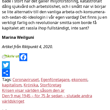
både i stort när det gäller miljöförstöring, katastrofalt
dålig sjukvård och arbets­löshet, och i smått när vi börjar
se lite alternativ till den vanliga arbeta-och-konsumera-
och-sedan-dö-ideologin i vår egen vardag! Det finns ju en
verk­ligt farlig och revolutionär smitta som borde få
kapitalet att rassla ihop full­ständigt, inte sant?
Marina Weilguni
Artikel från Riktpunkt 4, 2020.
Skriv ut
Facebook
Twitter
Tags:
Coronaviruset
,
Egenfö­retagare
,
ekonomi
,
Dela
kapitalism
,
Krönika
,
Storföretag
Inläggsnavigering
Krisen visar världen såsom den är
Den 9 maj 1945 – för 75 år sedan – slutade andra
världskriget