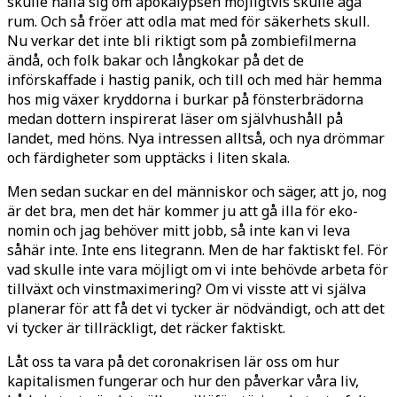
skulle hålla sig om apokalypsen möjligtvis skulle äga
rum. Och så fröer att odla mat med för säkerhets skull.
Nu verkar det inte bli riktigt som på zombiefilmerna
ändå, och folk bakar och långkokar på det de
införskaffade i hastig panik, och till och med här hemma
hos mig växer kryddorna i burkar på fönsterbrädor­na
medan dottern inspirerat läser om självhushåll på
landet, med höns. Nya intressen alltså, och nya drömmar
och färdigheter som upptäcks i liten skala.
Men sedan suckar en del människor och säger, att jo, nog
är det bra, men det här kommer ju att gå illa för eko­
nomin och jag behöver mitt jobb, så inte kan vi leva
såhär inte. Inte ens li­tegrann. Men de har faktiskt fel. För
vad skulle inte vara möjligt om vi inte behövde arbeta för
tillväxt och vinst­maximering? Om vi visste att vi själva
planerar för att få det vi tycker är nöd­vändigt, och att det
vi tycker är till­räckligt, det räcker faktiskt.
Låt oss ta vara på det coronakrisen lär oss om hur
kapitalismen fungerar och hur den påverkar våra liv,