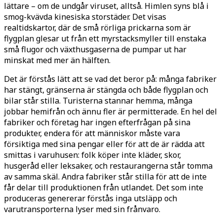
lättare – om de undgår viruset, alltså. Himlen syns blå i
smog-kvävda kinesiska stor­städer. Det visas
realtidskartor, där de små rörliga prickarna som är
flygplan glesar ut från ett myrstacksmyller till enstaka
små flugor och växthusgaserna de pumpar ut har
minskat med mer än hälften.
Det är förstås lätt att se vad det be­ror på: många fabriker
har stängt, gränserna är stängda och både flygplan och
bilar står stilla. Turisterna stan­nar hemma, många
jobbar hemifrån och ännu fler är permitterade. En hel del
fabriker och företag har ingen ef­terfrågan på sina
produkter, endera för att människor måste vara
försiktiga med sina pengar eller för att de är räd­da att
smittas i varuhusen: folk köper inte kläder, skor,
husgeråd eller leksa­ker, och restaurangerna står tomma
av samma skäl. Andra fabriker står stilla för att de inte
får delar till produktio­nen från utlandet. Det som inte
pro­duceras genererar förstås inga utsläpp och
varutransporterna lyser med sin frånvaro.