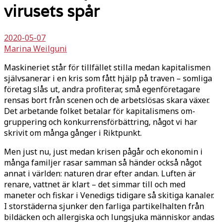
virusets spår
2020-05-07
Marina Weilguni
Maskineriet står för tillfället stilla med­an kapitalismen
självsanerar i en kris som fått hjälp på traven – somliga
före­tag slås ut, andra profiterar, små egenfö­retagare
rensas bort från scenen och de arbetslösas skara växer.
Det arbetande folket betalar för kapitalismens om­
gruppering och konkurrensförbättring, något vi har
skrivit om många gånger i Riktpunkt.
Men just nu, just medan krisen pågår och ekonomin i
många familjer rasar samman så händer också något
annat i världen: naturen drar efter andan. Luften är
renare, vattnet är klart – det simmar till och med
maneter och fiskar i Venedigs tidigare så skitiga kanaler.
I storstäderna sjunker den farliga parti­kelhalten från
bildäcken och allergiska och lungsjuka människor andas