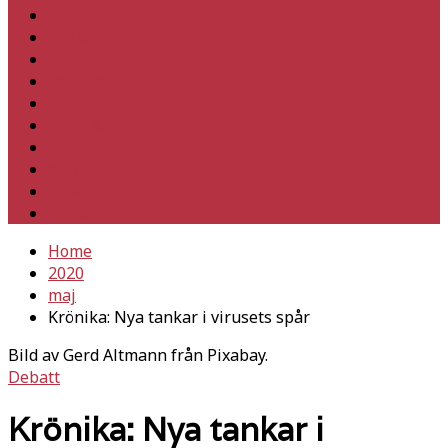
Hem
Inrikes
Utrikes
Fackligt
Partiet
Teori & historia
Klimat
Kultur
Ledare
Debatt
Home
2020
maj
Krönika: Nya tankar i virusets spår
Bild av Gerd Altmann från Pixabay.
Debatt
Krönika: Nya tankar i