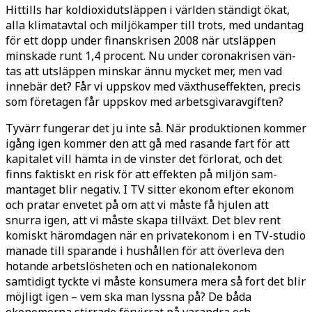
Hittills har koldioxidutsläppen i världen ständigt ökat,
alla klimatavtal och miljökamper till trots, med un­dantag
för ett dopp under finanskrisen 2008 när utsläppen
minskade runt 1,4 procent. Nu under coronakrisen vän­
tas att utsläppen minskar ännu mycket mer, men vad
innebär det? Får vi upp­skov med växthuseffekten, precis
som företagen får uppskov med arbetsgi­varavgiften?
Tyvärr fungerar det ju inte så. När produktionen kommer
igång igen kommer den att gå med rasande fart för att
kapitalet vill hämta in de vin­ster det förlorat, och det
finns faktiskt en risk för att effekten på miljön sam­
mantaget blir negativ. I TV sitter eko­nom efter ekonom
och pratar envetet på om att vi måste få hjulen att
snurra igen, att vi måste skapa tillväxt. Det blev rent
komiskt häromdagen när en privatekonom i en TV-studio
manade till sparande i hushållen för att över­leva den
hotande arbetslösheten och en nationalekonom
samtidigt tyckte vi måste konsumera mera så fort det blir
möjligt igen – vem ska man lyssna på? De båda
ekonomerna stirrade förvir­rat på varandra och