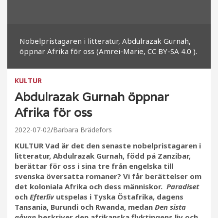
Nobelpristagaren i litteratur, Abdulrazak Gurnah,
öppnar Afrika för oss (Amrei-Marie, CC BY-SA 4.0 ).
KULTUR
Abdulrazak Gurnah öppnar
Afrika för oss
2022-07-02
Barbara Brädefors
KULTUR Vad är det den senaste nobelpristagaren i
litteratur, Abdulrazak Gurnah, född på Zanzibar,
berättar för oss i sina tre från engelska till
svenska översatta romaner? Vi får berättelser om
det koloniala Afrika och dess människor.
Paradiset
och
Efterliv
utspelas i Tyska Östafrika, dagens
Tansania, Burundi och Rwanda, medan
Den sista
gåvan
beskriver den afrikanska flyktingens liv och