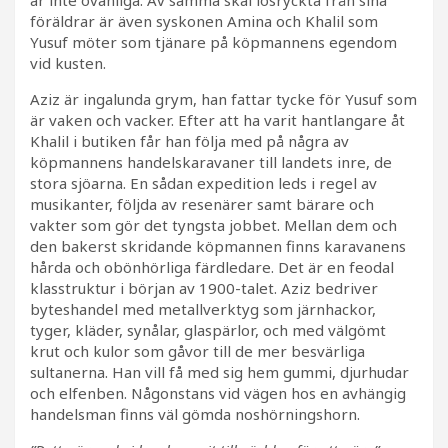
är inte ovanliga. Av samma skäl lösryckta från sina
föräldrar är även syskonen Amina och Khalil som
Yusuf möter som tjänare på köpmannens egendom
vid kusten.
Aziz är ingalunda grym, han fattar tycke för Yusuf som
är vaken och vacker. Efter att ha varit hantlangare åt
Khalil i butiken får han följa med på några av
köpmannens handelskaravaner till landets inre, de
stora sjöarna. En sådan expedition leds i regel av
musikanter, följda av resenärer samt bärare och
vakter som gör det tyngsta jobbet. Mellan dem och
den bakerst skridande köpmannen finns karavanens
hårda och obönhörliga färdledare. Det är en feodal
klasstruktur i början av 1900-talet. Aziz bedriver
byteshandel med metallverktyg som järnhackor,
tyger, kläder, synålar, glaspärlor, och med välgömt
krut och kulor som gåvor till de mer besvärliga
sultanerna. Han vill få med sig hem gummi, djurhudar
och elfenben. Någonstans vid vägen hos en avhängig
handelsman finns väl gömda noshörningshorn.