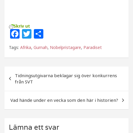
Skriv ut
F
T
D
a
w
el
Tags:
Afrika
,
Gurnah
,
Nobelpristagare
,
Paradiset
c
itt
a
e
e
b
r
Inläggsnavigering
Tidningsutgivarna beklagar sig över konkurrens
o
från SVT
o
k
Vad hände under en vecka som den här i historien?
Lämna ett svar