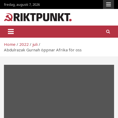
Skip
fredag, augusti 7, 2026
to
content
RiktpunKt.nu
En klassmedveten tidning!
Home
2022
juli
Abdulrazak Gurnah öppnar Afrika för oss