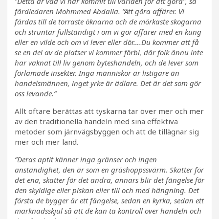
”Detta är vad vi har kommit till världen för att göra”, sa
färdledaren Mohmmed Abdalla. ”Att göra affärer. Vi
färdas till de torraste öknarna och de mörkaste skogarna
och struntar fullständigt i om vi gör affärer med en kung
eller en vilde och om vi lever eller dör….Du kommer att få
se en del av de platser vi kommer förbi, där folk ännu inte
har vaknat till liv genom byteshandeln, och de lever som
förlamade insekter. Inga människor är listigare än
handelsmännen, inget yrke är ädlare. Det är det som gör
oss levande.”
Allt oftare berättas att tyskarna tar över mer och mer
av den traditionella handeln med sina effektiva
metoder som järnvägsbyggen och att de tillägnar sig
mer och mer land.
”Deras aptit känner inga gränser och ingen
anständighet, den är som en gräshoppssvärm. Skatter för
det ena, skatter för det andra, annars blir det fängelse för
den skyldige eller piskan eller till och med hängning. Det
första de bygger är ett fängelse, sedan en kyrka, sedan ett
marknadsskjul så att de kan ta kontroll över handeln och