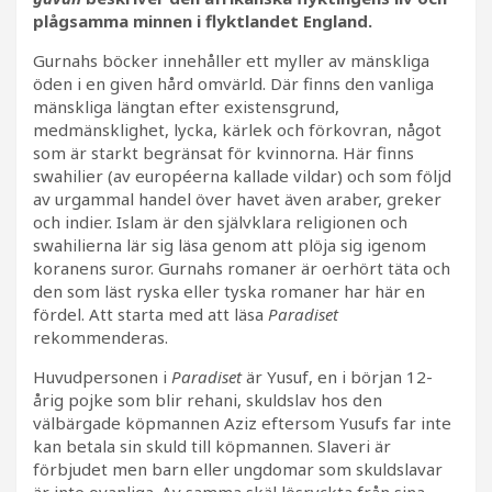
plågsamma minnen i flyktlandet England.
Gurnahs böcker innehåller ett myller av mänskliga
öden i en given hård omvärld. Där finns den vanliga
mänskliga längtan efter existensgrund,
medmänsklighet, lycka, kärlek och förkovran, något
som är starkt begränsat för kvinnorna. Här finns
swahilier (av européerna kallade vildar) och som följd
av urgammal handel över havet även araber, greker
och indier. Islam är den självklara religionen och
swahilierna lär sig läsa genom att plöja sig igenom
koranens suror. Gurnahs romaner är oerhört täta och
den som läst ryska eller tyska romaner har här en
fördel. Att starta med att läsa
Paradiset
rekommenderas.
Huvudpersonen i
Paradiset
är Yusuf, en i början 12-
årig pojke som blir rehani, skuldslav hos den
välbärgade köpmannen Aziz eftersom Yusufs far inte
kan betala sin skuld till köpmannen. Slaveri är
förbjudet men barn eller ungdomar som skuldslavar