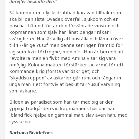
därefter beskatta den.”
Så kommer en olycksdrabbad karavan tillbaka som
ska bli den sista. Oväder, överfall, sjukdom och en
paschas hämnd förtar den förväntade vinsten och
köpmannen som själv har lånat pengar råkar i
svårigheter. Han är villig att anställa och lämna över
till 17-årige Yusuf men denne ser ingen framtid för
sig som Aziz förtrogne, men ofri. Han är beredd att
revoltera men en flykt med Amina visar sig vara
omöjlig. Kolonialmakten förstärker sin armé för ett
kommande krig (första världskriget) och
”skyddstruppen” av askarier går runt och fångar in
unga män. I ett förtvivlat beslut tar Yusuf värvning
som askarie.
Bilden av paradiset som han tar med sig är den
yppiga trädgården vid köpmannens hus där han
ibland fick hjälpa en gammal man, slav även han, med
sysslorna.
Barbara Brädefors