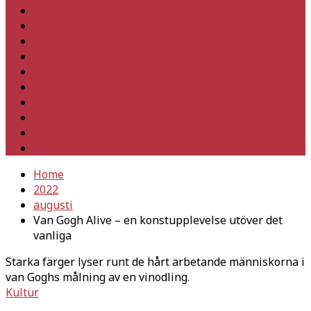
Hem
Inrikes
Utrikes
Fackligt
Partiet
Teori & historia
Klimat
Kultur
Ledare
Debatt
Home
2022
augusti
Van Gogh Alive – en konstupplevelse utöver det
vanliga
Starka färger lyser runt de hårt arbetande människorna i
van Goghs målning av en vinodling.
Kultur