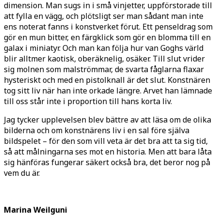
dimension. Man sugs in i små vinjetter, uppförstorade till
att fylla en vägg, och plötsligt ser man sådant man inte
ens noterat fanns i konstverket förut. Ett penseldrag som
gör en mun bitter, en färgklick som gör en blomma till en
galax i miniatyr. Och man kan följa hur van Goghs värld
blir alltmer kaotisk, oberäknelig, osäker. Till slut vrider
sig molnen som malströmmar, de svarta fåglarna flaxar
hysteriskt och med en pistolknall är det slut. Konstnären
tog sitt liv när han inte orkade längre. Arvet han lämnade
till oss står inte i proportion till hans korta liv.
Jag tycker upplevelsen blev bättre av att läsa om de olika
bilderna och om konstnärens liv i en sal före själva
bildspelet – för den som vill veta är det bra att ta sig tid,
så att målningarna ses mot en historia. Men att bara låta
sig hänföras fungerar säkert också bra, det beror nog på
vem du är.
Marina Weilguni