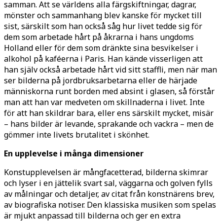
samman. Att se världens alla färgskiftningar, dagrar,
mönster och sammanhang blev kanske för mycket till
sist, särskilt som han också såg hur livet tedde sig för
dem som arbetade hårt på åkrarna i hans ungdoms
Holland eller för dem som dränkte sina besvikelser i
alkohol på kaféerna i Paris. Han kände visserligen att
han själv också arbetade hårt vid sitt staffli, men när man
ser bilderna på jordbruksarbetarna eller de härjade
människorna runt borden med absint i glasen, så förstår
man att han var medveten om skillnaderna i livet. Inte
för att han skildrar bara, eller ens särskilt mycket, misär
– hans bilder är levande, sprakande och vackra – men de
gömmer inte livets brutalitet i skönhet.
En upplevelse i många dimensioner
Konstupplevelsen är mångfacetterad, bilderna skimrar
och lyser i en jättelik svart sal, väggarna och golven fylls
av målningar och detaljer, av citat från konstnärens brev,
av biografiska notiser. Den klassiska musiken som spelas
är mjukt anpassad till bilderna och ger en extra