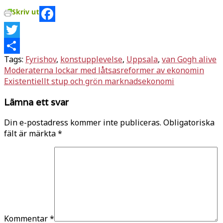
Skriv ut
Facebook
Twitter
Tags:
Fyrishov
,
konstupplevelse
,
Uppsala
,
van Gogh alive
Dela
Inläggsnavigering
Moderaterna lockar med låtsasreformer av ekonomin
Existentiellt stup och grön marknadsekonomi
Lämna ett svar
Din e-postadress kommer inte publiceras.
Obligatoriska
fält är märkta
*
Kommentar
*