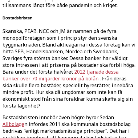
tillsammans långt före både pandemin och kriget.
Bostadsbristen
Skanska, PEAB. NCC och JM är namnen på de fyra
monopolföretagen som i princip styr den svenska
byggmarknaden. Bland aktieägarna i dessa företag kan vi
hitta SEB, Handelsbanken, Nordea och Swedbank,
Sveriges fyra största banker. Dessa banker har väldigt
stora intressen i att priserna på bostäder ska förbli höga.
Bara under det första halvåret
2022 tjänade dessa
banker över 70 miljarder kronor på bolån
. Från deras
sida skulle flera bostäder, speciellt hyresrätter, innebära
mindre profit. Hur ska då ungdomar som inte kan få
ekonomiskt stöd från sina föräldrar kunna skaffa sig sin
första lägenhet?
Bostadsbristen innebär även högre hyror. Sedan
Allbolage
n infördes 2011 ska kommunala bostadsbolag
bedrivas “enligt marknadsmässiga principer”. Det har i
praktiken inneburit att kommunala bostadsbolag har