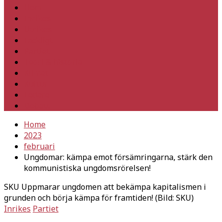
Hem
Inrikes
Utrikes
Fackligt
Partiet
Teori & historia
Klimat
Kultur
Ledare
Debatt
Home
2023
februari
Ungdomar: kämpa emot försämringarna, stärk den
kommunistiska ungdomsrörelsen!
SKU Uppmarar ungdomen att bekämpa kapitalismen i
grunden och börja kämpa för framtiden! (Bild: SKU)
Inrikes
Partiet