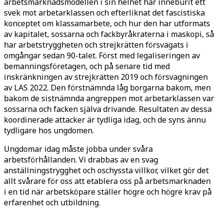
arbetsmarknadsmodellen i sin helhet har inneburit ett
svek mot arbetarklassen och efterliknat det fascistiska
konceptet om klassamarbete, och hur den har utformats
av kapitalet, sossarna och fackbyråkraterna i maskopi, så
har arbetstryggheten och strejkrätten försvagats i
omgångar sedan 90-talet. Först med legaliseringen av
bemanningsföretagen, och på senare tid med
inskränkningen av strejkrätten 2019 och försvagningen
av LAS 2022. Den förstnämnda låg borgarna bakom, men
bakom de sistnämnda angreppen mot arbetarklassen var
sossarna och facken själva drivande. Resultaten av dessa
koordinerade attacker är tydliga idag, och de syns ännu
tydligare hos ungdomen.
Ungdomar idag måste jobba under svåra
arbetsförhållanden. Vi drabbas av en svag
anställningstrygghet och oschyssta villkor, vilket gör det
allt svårare för oss att etablera oss på arbetsmarknaden
i en tid när arbetsköpare ställer högre och högre krav på
erfarenhet och utbildning.