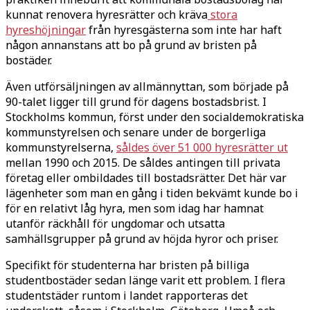
kunnat renovera hyresrätter och kräva
stora
hyreshöjningar
från hyresgästerna som inte har haft
någon annanstans att bo på grund av bristen på
bostäder.
Även utförsäljningen av allmännyttan, som började på
90-talet ligger till grund för dagens bostadsbrist. I
Stockholms kommun, först under den socialdemokratiska
kommunstyrelsen och senare under de borgerliga
kommunstyrelserna,
såldes över 51 000 hyresrätter ut
mellan 1990 och 2015. De såldes antingen till privata
företag eller ombildades till bostadsrätter. Det här var
lägenheter som man en gång i tiden bekvämt kunde bo i
för en relativt låg hyra, men som idag har hamnat
utanför räckhåll för ungdomar och utsatta
samhällsgrupper på grund av höjda hyror och priser.
Specifikt för studenterna har bristen på billiga
studentbostäder sedan länge varit ett problem. I flera
studentstäder runtom i landet rapporteras det