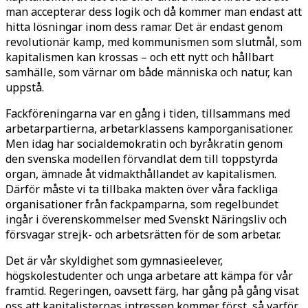
man accepterar dess logik och då kommer man endast att
hitta lösningar inom dess ramar. Det är endast genom
revolutionär kamp, med kommunismen som slutmål, som
kapitalismen kan krossas – och ett nytt och hållbart
samhälle, som värnar om både människa och natur, kan
uppstå.
Fackföreningarna var en gång i tiden, tillsammans med
arbetarpartierna, arbetarklassens kamporganisationer.
Men idag har socialdemokratin och byråkratin genom
den svenska modellen förvandlat dem till toppstyrda
organ, ämnade åt vidmakthållandet av kapitalismen.
Därför måste vi ta tillbaka makten över våra fackliga
organisationer från fackpamparna, som regelbundet
ingår i överenskommelser med Svenskt Näringsliv och
försvagar strejk- och arbetsrätten för de som arbetar.
Det är vår skyldighet som gymnasieelever,
högskolestudenter och unga arbetare att kämpa för vår
framtid. Regeringen, oavsett färg, har gång på gång visat
oss att kapitalisternas intressen kommer först, så varför