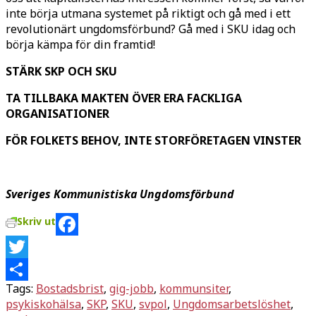
inte börja utmana systemet på riktigt och gå med i ett
revolutionärt ungdomsförbund? Gå med i SKU idag och
börja kämpa för din framtid!
STÄRK SKP OCH SKU
TA TILLBAKA MAKTEN ÖVER ERA FACKLIGA
ORGANISATIONER
FÖR FOLKETS BEHOV, INTE STORFÖRETAGEN VINSTER
Sveriges Kommunistiska Ungdomsförbund
Skriv ut
Facebook
Twitter
Tags:
Bostadsbrist
,
gig-jobb
,
kommunsiter
,
Dela
psykiskohälsa
,
SKP
,
SKU
,
svpol
,
Ungdomsarbetslöshet
,