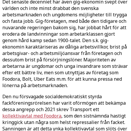
Det senaste decenniet har även gig-ekonomin svept över
världen och inte minst drabbat den svenska
arbetsmarknaden och ungdomens möjligheter till trygga
och fasta jobb. Gig-företagen, med både den tidigare och
nuvarande regeringen bakom sig, har jobbat hårt för att
erodera de landvinningar som arbetarklassen gjort
genom hård kamp sedan 1900-talet. Den s.k. gig-
ekonomin karaktäriseras av dåliga arbetsvillkor, brist på
arbetsgivar- och arbetsmiljöansvar från företagen och
dessutom brist på försörjningslöner. Majoriteten av
arbetarna är ungdomar och unga invandrare som strävar
efter ett bättre liv, men som utnyttjas av företag som
Foodora, Bolt, Uber Eats m.m. för att kunna pressa ned
lönerna på arbetsmarknaden.
Den nu försvagade socialdemokratiskt styrda
fackföreningsrörelsen har varit oförmögen att bekämpa
dessa angrepp och 2021 skrev Transport ett
kollektivavtal med Foodora
, som den sistnämnda hastigt
kringgick utan några som helst repressalier från facket.
Sanningen är att detta ynka kollektivavtal som slöts över