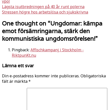
vpol
Inläggsnavigering
Lägsta isutbredningen på 40 år runt polerna
Stressen högre hos arbetslösa och sjukskrivna
One thought on “
Ungdomar: kämpa
emot försämringarna, stärk den
kommunistiska ungdomsrörelsen!
”
Pingback:
Affischkampanj i Stockholm -
RiktpunKt.nu
Lämna ett svar
Din e-postadress kommer inte publiceras.
Obligatoriska
fält är märkta
*