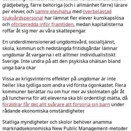
glädjebetyg, färre behöriga (och i allmänhet färre) lärare
per elever, och
sämre elevhälsa
med
överbelastad
sjukvårdspersonal
har lämnat fler elever kunskapslösa
och
oförberedda inför framtiden
, medan kapitalisterna
roffar åt sig mer av våra skattepengar.
En underdimensionerad ungdomsvård, socialtjänst,
skola, kommun och nedstängda fritidsgårdar lämnar
ungdomar åt vargarna i ett alltmer individualistiskt
Sverige. Inte undra på att den psykiska ohälsan bland
unga bara ökar
Vissa av krigsvinterns effekter på ungdomar är inte
heller lika tydliga som andra vid första ögonkastet. Flera
kommuner berättar nu om hur mer av skolmaten går åt
på luncherna för att eleverna ska bli ordentligt mätta, då
föräldrar får det allt svårare att försörja sin barn
under
rådande ekonomiska omständigheter.
Statliga myndigheter och skolor behöver anamma
marknadsekonomiska New Public Management-metoder