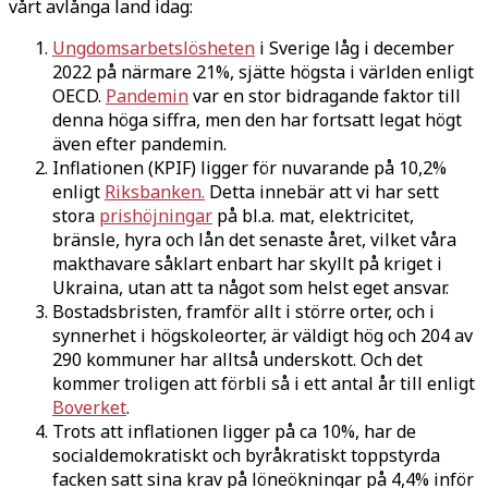
vårt avlånga land idag:
Ungdomsarbetslösheten
i Sverige låg i december
2022 på närmare 21%, sjätte högsta i världen enligt
OECD.
Pandemin
var en stor bidragande faktor till
denna höga siffra, men den har fortsatt legat högt
även efter pandemin.
Inflationen (KPIF) ligger för nuvarande på 10,2%
enligt
Riksbanken.
Detta innebär att vi har sett
stora
prishöjningar
på bl.a. mat, elektricitet,
bränsle, hyra och lån det senaste året, vilket våra
makthavare såklart enbart har skyllt på kriget i
Ukraina, utan att ta något som helst eget ansvar.
Bostadsbristen, framför allt i större orter, och i
synnerhet i högskoleorter, är väldigt hög och 204 av
290 kommuner har alltså underskott. Och det
kommer troligen att förbli så i ett antal år till enligt
Boverket
.
Trots att inflationen ligger på ca 10%, har de
socialdemokratiskt och byråkratiskt toppstyrda
facken satt sina krav på löneökningar på 4,4% inför