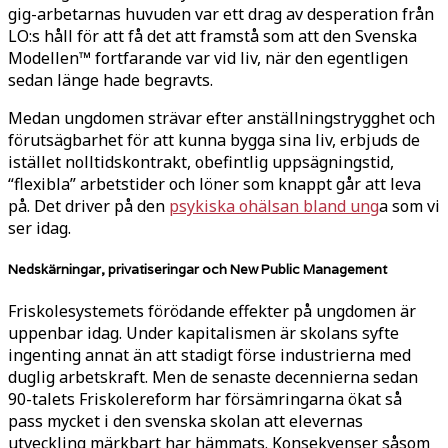
gig-arbetarnas huvuden var ett drag av desperation från
LO:s håll för att få det att framstå som att den Svenska
Modellen™ fortfarande var vid liv, när den egentligen
sedan länge hade begravts.
Medan ungdomen strävar efter anställningstrygghet och
förutsägbarhet för att kunna bygga sina liv, erbjuds de
istället nolltidskontrakt, obefintlig uppsägningstid,
“flexibla” arbetstider och löner som knappt går att leva
på. Det driver på den
psykiska ohälsan bland ung
a som vi
ser idag
.
Nedskärningar, privatiseringar och New Public Management
Friskolesystemets förödande effekter på ungdomen är
uppenbar idag. Under kapitalismen är skolans syfte
ingenting annat än att stadigt förse industrierna med
duglig arbetskraft. Men de senaste decennierna sedan
90-talets Friskolereform har försämringarna ökat så
pass mycket i den svenska skolan att elevernas
utveckling märkbart har hämmats. Konsekvenser såsom