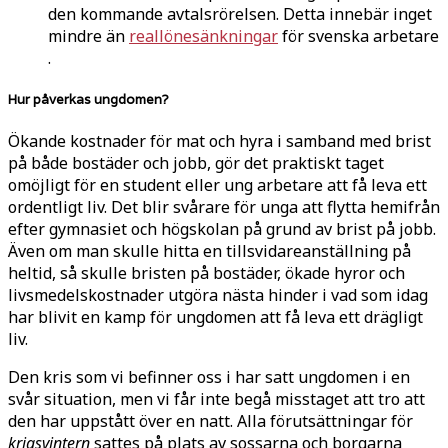
den kommande avtalsrörelsen. Detta innebär inget
mindre än
reallönesänkningar
för svenska arbetare
.
Hur påverkas ungdomen?
Ökande kostnader för mat och hyra i samband med brist
på både bostäder och jobb, gör det praktiskt taget
omöjligt för en student eller ung arbetare att få leva ett
ordentligt liv. Det blir svårare för unga att flytta hemifrån
efter gymnasiet och högskolan på grund av brist på jobb.
Även om man skulle hitta en tillsvidareanställning på
heltid, så skulle bristen på bostäder, ökade hyror och
livsmedelskostnader utgöra nästa hinder i vad som idag
har blivit en kamp för ungdomen att få leva ett drägligt
liv.
Den kris som vi befinner oss i har satt ungdomen i en
svår situation, men vi får inte begå misstaget att tro att
den har uppstått över en natt. Alla förutsättningar för
krigsvintern
sattes på plats av sossarna och borgarna