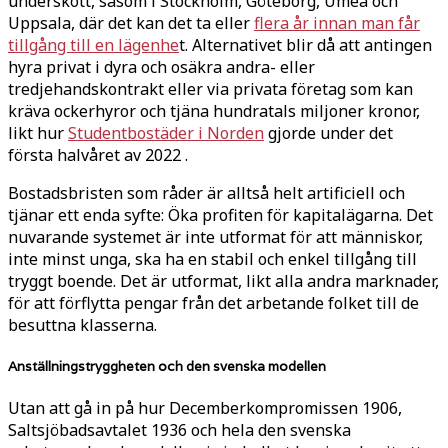
underskott, såsom i Stockholm, Göteborg, Umeå och
Uppsala, där det kan det ta eller
flera år innan man får
tillgång till en lägenhe
t. Alternativet blir då att antingen
hyra privat i dyra och osäkra andra- eller
tredjehandskontrakt eller via privata företag som kan
kräva ockerhyror och tjäna hundratals miljoner kronor,
likt hur
Studentbostäder i Norden
gjorde under det
första halvåret av 2022 .
Bostadsbristen som råder är alltså helt artificiell och
tjänar ett enda syfte: Öka profiten för kapitalägarna. Det
nuvarande systemet är inte utformat för att människor,
inte minst unga, ska ha en stabil och enkel tillgång till
tryggt boende. Det är utformat, likt alla andra marknader,
för att förflytta pengar från det arbetande folket till de
besuttna klasserna.
Anställningstryggheten och den svenska modellen
Utan att gå in på hur Decemberkompromissen 1906,
Saltsjöbadsavtalet 1936 och hela den svenska