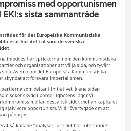
kompromiss med opportunismen
d EKI:s sista sammanträde
nträdet för det Europeiska Kommunistiska
ublicerar här det tal som de svenska
ädet.
ina inleddes har sprickorna inom den kommunistiska
artier och organisationer att välja sida, och tyvärr
lets sida. Även inom det Europeiska Kommunistiska
tier skyndat att försvara imperialismen.
partierna som deltar i Initiativet; å ena sidan
om söker skydd i borgerlighetens läger. Vi
on kompromiss mellan dessa två sidor, mellan kapitalet
ig själv vore opportunism. Vi är övertygade om att
kan påbörjas.
rat så kallade ”analyser” och det har inte funnits