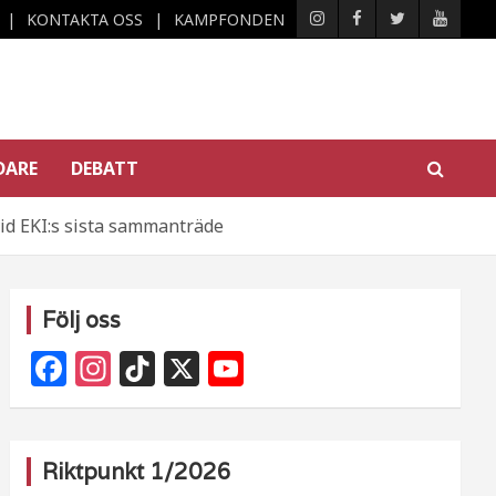
KONTAKTA OSS
KAMPFONDEN
DARE
DEBATT
id EKI:s sista sammanträde
Följ oss
F
In
Ti
X
Y
a
st
k
o
c
a
T
u
e
g
o
T
Riktpunkt 1/2026