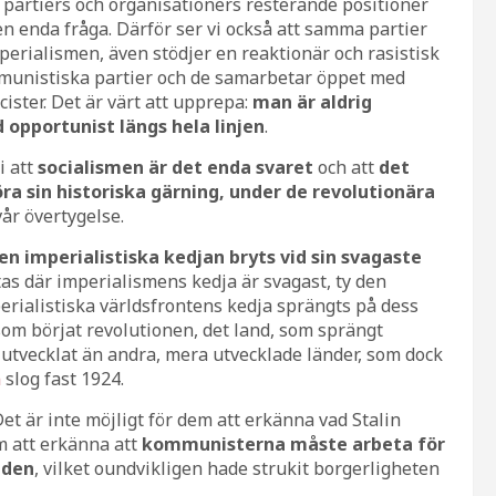
a partiers och organisationers resterande positioner
en enda fråga. Därför ser vi också att samma partier
mperialismen, även stödjer en reaktionär och rasistisk
mmunistiska partier och de samarbetar öppet med
ister. Det är värt att upprepa:
man är aldrig
d opportunist längs hela linjen
.
i att
socialismen är det enda svaret
och att
det
a sin historiska gärning, under de revolutionära
vår övertygelse.
en imperialistiska kedjan bryts vid sin svagaste
tas där imperialismens kedja är svagast, ty den
perialistiska världsfrontens kedja sprängts på dess
, som börjat revolutionen, det land, som sprängt
e utvecklat än andra, mera utvecklade länder, som dock
n
slog fast 1924.
et är inte möjligt för dem att erkänna vad Stalin
m att erkänna att
kommunisterna måste arbeta för
iden
, vilket oundvikligen hade strukit borgerligheten