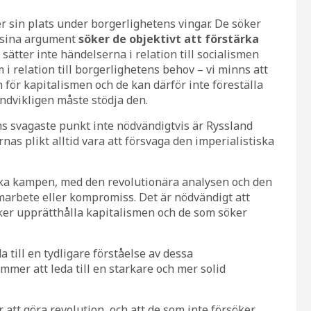
er sin plats under borgerlighetens vingar. De söker
m sina argument
söker de objektivt att förstärka
sätter inte händelserna i relation till socialismen
 i relation till borgerlighetens behov – vi minns att
 för kapitalismen och de kan därför inte föreställa
undvikligen måste stödja den.
ans svagaste punkt inte nödvändigtvis är Ryssland
as plikt alltid vara att försvaga den imperialistiska
ka kampen, med den revolutionära analysen och den
marbete eller kompromiss. Det är nödvändigt att
ker upprätthålla kapitalismen och de som söker
till en tydligare förståelse av dessa
mer att leda till en starkare och mer solid
är att göra revolution, och att de som inte försöker