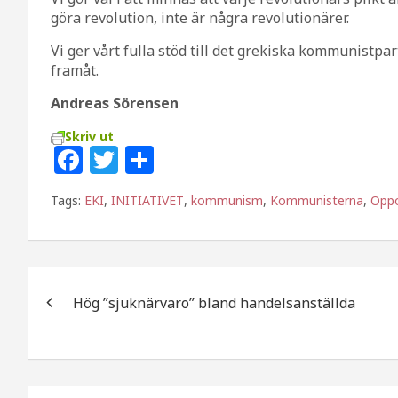
göra revolution, inte är några revolutionärer.
Vi ger vårt fulla stöd till det grekiska kommunistpar
framåt.
Andreas Sörensen
Skriv ut
F
T
D
a
w
el
Tags:
EKI
,
INITIATIVET
,
kommunism
,
Kommunisterna
,
Opp
c
itt
a
e
e
b
r
Inläggsnavigering
o
Hög ”sjuknärvaro” bland handelsanställda
o
k