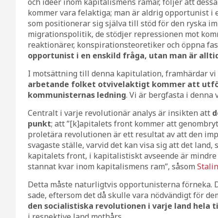
och idéer inom kapitalismens ramar, följer att dess
kommer vara felaktiga; man är aldrig opportunist i 
som positionerar sig själva till stöd för den ryska i
migrationspolitik, de stödjer repressionen mot ko
reaktionärer, konspirationsteoretiker och öppna fasc
opportunist i en enskild fråga, utan man är allti
I motsättning till denna kapitulation, framhärdar vi 
arbetande folket otvivelaktigt kommer att utför
kommunisternas ledning
. Vi är bergfasta i denna 
Centralt i varje revolutionär analys är insikten att
d
punkt
; att ”[k]apitalets front kommer att genombry
proletära revolutionen är ett resultat av att den im
svagaste ställe, varvid det kan visa sig att det land
kapitalets front, i kapitalistiskt avseende är mindr
stannat kvar inom kapitalismens ram”, såsom
Stali
Detta måste naturligtvis opportunisterna förneka. D
sade, eftersom det då skulle vara nödvändigt för de
den socialistiska revolutionen i varje land hela t
i respektive land mothårs.