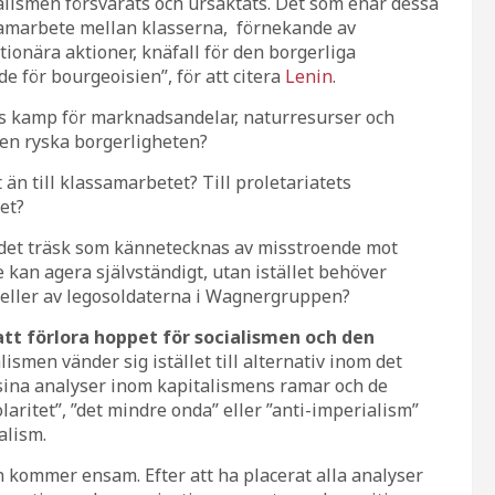
alismen försvarats och ursäktats. Det som enar dessa
“samarbete mellan klasserna, förnekande av
tionära aktioner, knäfall för den borgerliga
e för bourgeoisien”, för att citera
Lenin
.
ess kamp för marknadsandelar, naturresurser och
den ryska borgerligheten?
 än till klassamarbetet? Till proletariatets
et?
l det träsk som kännetecknas av misstroende mot
te kan agera självständigt, utan istället behöver
 eller av legosoldaterna i Wagnergruppen?
tt förlora hoppet för socialismen och den
lismen vänder sig istället till alternativ inom det
sina analyser inom kapitalismens ramar och de
laritet”, ”det mindre onda” eller ”anti-imperialism”
alism.
n kommer ensam. Efter att ha placerat alla analyser