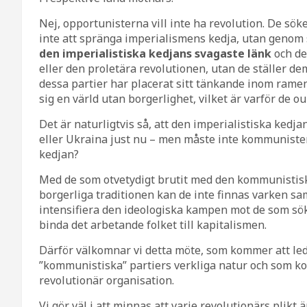
Nej, opportunisterna vill inte ha revolution. De sök
inte att spränga imperialismens kedja, utan geno
den imperialistiska kedjans svagaste länk
och de 
eller den proletära revolutionen, utan de ställer dem
dessa partier har placerat sitt tänkande inom ramen
sig en värld utan borgerlighet, vilket är varför de o
Det är naturligtvis så, att den imperialistiska kedj
eller Ukraina just nu – men måste inte kommunistern
kedjan?
Med de som otvetydigt brutit med den kommunistis
borgerliga traditionen kan de inte finnas varken sa
intensifiera den ideologiska kampen mot de som sö
binda det arbetande folket till kapitalismen.
Därför välkomnar vi detta möte, som kommer att leda 
”kommunistiska” partiers verkliga natur och som kom
revolutionär organisation.
Vi gör väl i att minnas att varje revolutionärs plikt 