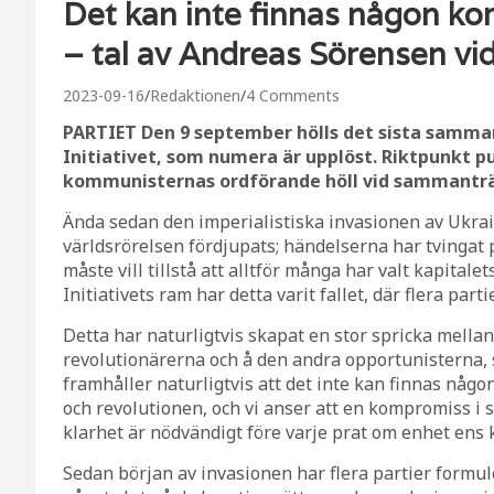
Det kan inte finnas någon 
– tal av Andreas Sörensen vi
2023-09-16
Redaktionen
4 Comments
PARTIET Den 9 september hölls det sista samma
Initiativet, som numera är upplöst. Riktpunkt p
kommunisternas ordförande höll vid sammantr
Ända sedan den imperialistiska invasionen av Ukra
världsrörelsen fördjupats; händelserna har tvingat p
måste vill tillstå att alltför många har valt kapita
Initiativets ram har detta varit fallet, där flera par
Detta har naturligtvis skapat en stor spricka mellan 
revolutionärerna och å den andra opportunisterna, s
framhåller naturligtvis att det inte kan finnas någ
och revolutionen, och vi anser att en kompromiss i s
klarhet är nödvändigt före varje prat om enhet ens 
Sedan början av invasionen har flera partier formule