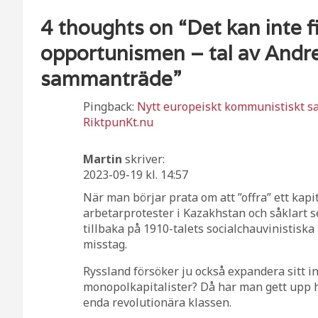
4 thoughts on “
Det kan inte
opportunismen – tal av Andre
sammanträde
”
Pingback:
Nytt europeiskt kommunistiskt s
RiktpunKt.nu
Martin
skriver:
2023-09-19 kl. 14:57
När man börjar prata om att ”offra” ett kapit
arbetarprotester i Kazakhstan och såklart s
tillbaka på 1910-talets socialchauvinistiska 
misstag.
Ryssland försöker ju också expandera sitt in
monopolkapitalister? Då har man gett upp 
enda revolutionära klassen.