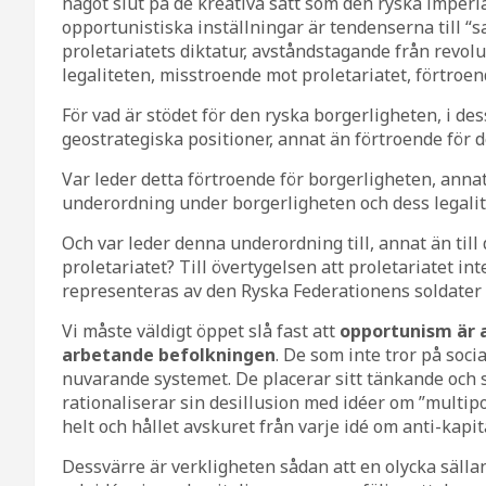
något slut på de kreativa sätt som den ryska imperi
opportunistiska inställningar är tendenserna till 
proletariatets diktatur, avståndstagande från revolu
legaliteten, misstroende mot proletariatet, förtroend
För vad är stödet för den ryska borgerligheten, i d
geostrategiska positioner, annat än förtroende för 
Var leder detta förtroende för borgerligheten, annat
underordning under borgerligheten och dess legalit
Och var leder denna underordning till, annat än til
proletariatet? Till övertygelsen att proletariatet in
representeras av den Ryska Federationens soldater
Vi måste väldigt öppet slå fast att
opportunism är a
arbetande befolkningen
. De som inte tror på socia
nuvarande systemet. De placerar sitt tänkande och 
rationaliserar sin desillusion med idéer om ”multipo
helt och hållet avskuret från varje idé om anti-kapit
Dessvärre är verkligheten sådan att en olycka sälla