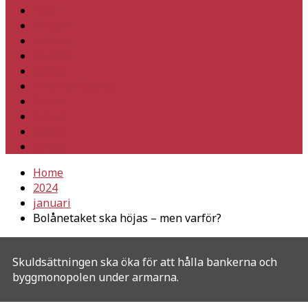
Hem
Inrikes
Utrikes
Fackligt
Partiet
Teori & historia
Klimat
Kultur
Ledare
Debatt
Home
2024
januari
Bolånetaket ska höjas – men varför?
Skuldsättningen ska öka för att hålla bankerna och
byggmonopolen under armarna.