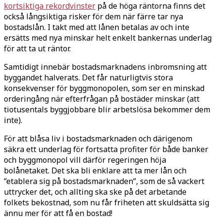
kortsiktiga rekordvinster
på de höga räntorna finns det
också långsiktiga risker för dem när färre tar nya
bostadslån. I takt med att lånen betalas av och inte
ersätts med nya minskar helt enkelt bankernas underlag
för att ta ut räntor.
Samtidigt innebär bostadsmarknadens inbromsning att
byggandet halverats. Det får naturligtvis stora
konsekvenser för byggmonopolen, som ser en minskad
orderingång när efterfrågan på bostäder minskar (att
tiotusentals byggjobbare blir arbetslösa bekommer dem
inte).
För att blåsa liv i bostadsmarknaden och därigenom
säkra ett underlag för fortsatta profiter för både banker
och byggmonopol vill därför regeringen höja
bolånetaket. Det ska bli enklare att ta mer lån och
”etablera sig på bostadsmarknaden”, som de så vackert
uttrycker det, och allting ska ske på det arbetande
folkets bekostnad, som nu får friheten att skuldsätta sig
ännu mer för att få en bostad!