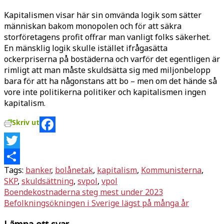
Kapitalismen visar här sin omvända logik som sätter
människan bakom monopolen och för att säkra
storföretagens profit offrar man vanligt folks säkerhet.
En mänsklig logik skulle istället ifrågasätta
ockerpriserna på bostäderna och varför det egentligen är
rimligt att man måste skuldsätta sig med miljonbelopp
bara för att ha någonstans att bo – men om det hände så
vore inte politikerna politiker och kapitalismen ingen
kapitalism.
Skriv ut
Facebook
Twitter
Tags:
banker
,
bolånetak
,
kapitalism
,
Kommunisterna
,
Dela
SKP
,
skuldsättning
,
svpol
,
vpol
Inläggsnavigering
Boendekostnaderna steg mest under 2023
Befolkningsökningen i Sverige lägst på många år
Lämna ett svar