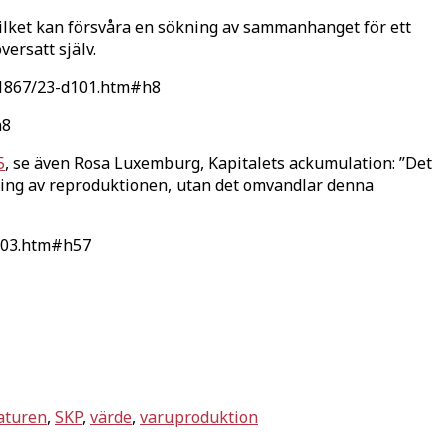
 vilket kan försvåra en sökning av sammanhanget för ett
versatt själv.
x/1867/23-d101.htm#h8
h8
5
, se även Rosa Luxemburg, Kapitalets ackumulation: ”Det
kning av reproduktionen, utan det omvandlar denna
d103.htm#h57
aturen
,
SKP
,
värde
,
varuproduktion