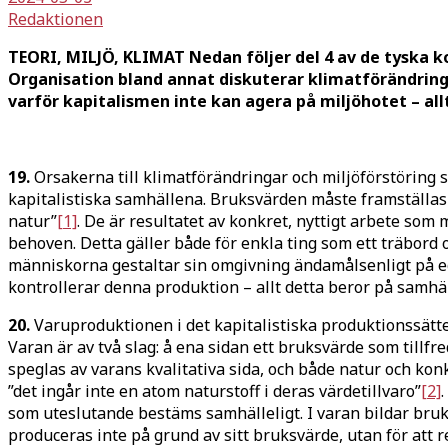
Redaktionen
TEORI, MILJÖ, KLIMAT Nedan följer del 4 av de tysk
Organisation bland annat diskuterar klimatförändring
varför kapitalismen inte kan agera på miljöhotet – al
19.
Orsakerna till klimatförändringar och miljöförstöring stå
kapitalistiska samhällena. Bruksvärden måste framställas
natur”
[1]
. De är resultatet av konkret, nyttigt arbete som
behoven. Detta gäller både för enkla ting som ett träbord
människorna gestaltar sin omgivning ändamålsenligt på ege
kontrollerar denna produktion – allt detta beror på samhä
20.
Varuproduktionen i det kapitalistiska produktionssätt
Varan är av två slag: å ena sidan ett bruksvärde som tillf
speglas av varans kvalitativa sida, och både natur och konk
”det ingår inte en atom naturstoff i deras värdetillvaro”
[2]
som uteslutande bestäms samhälleligt. I varan bildar bruk
produceras inte på grund av sitt bruksvärde, utan för att re