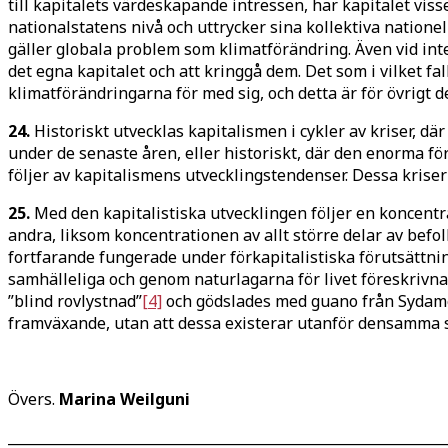
till kapitalets värdeskapande intressen, har kapitalet vis
nationalstatens nivå och uttrycker sina kollektiva natione
gäller globala problem som klimatförändring. Även vid int
det egna kapitalet och att kringgå dem. Det som i vilket fa
klimatförändringarna för med sig, och detta är för övrigt de
24.
Historiskt utvecklas kapitalismen i cykler av kriser, 
under de senaste åren, eller historiskt, där den enorma fö
följer av kapitalismens utvecklingstendenser. Dessa kriser
25.
Med den kapitalistiska utvecklingen följer en koncentra
andra, liksom koncentrationen av allt större delar av befo
fortfarande fungerade under förkapitalistiska förutsättnin
samhälleliga och genom naturlagarna för livet föreskrivn
”blind rovlystnad”
[4]
och gödslades med guano från Sydameri
framväxande, utan att dessa existerar utanför densamma s
Övers.
Marina Weilguni
______________________________________________________________