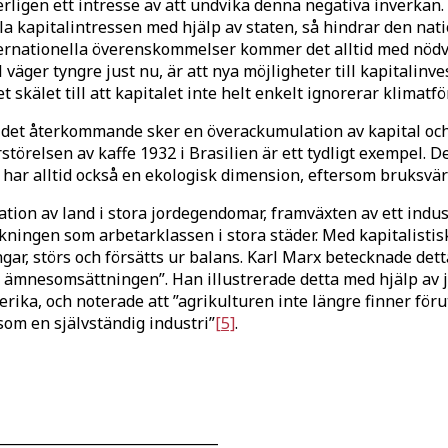
serligen ett intresse av att undvika denna negativa inverkan
lla kapitalintressen med hjälp av staten, så hindrar den na
ernationella överenskommelser kommer det alltid med nödvänd
ll väger tyngre just nu, är att nya möjligheter till kapitali
t skälet till att kapitalet inte helt enkelt ignorerar klimat
där det återkommande sker en överackumulation av kapital oc
rstörelsen av kaffe 1932 i Brasilien är ett tydligt exempel
 har alltid också en ekologisk dimension, eftersom bruksvär
tion av land i stora jordegendomar, framväxten av ett indus
lkningen som arbetarklassen i stora städer. Med kapitalisti
gar, störs och försätts ur balans. Karl Marx betecknade dett
a ämnesomsättningen”. Han illustrerade detta med hjälp av
ka, och noterade att ”agrikulturen inte längre finner föruts
om en självständig industri”
[5]
.
________________________________