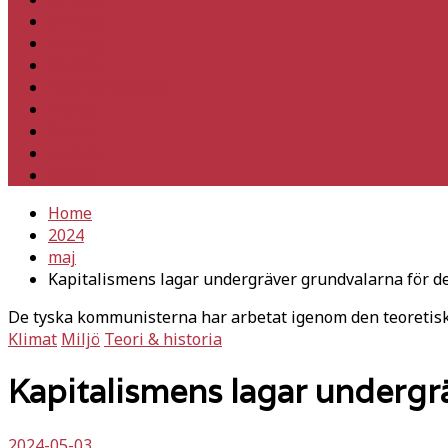
Utrikes
Fackligt
Partiet
Teori & historia
Klimat
Kultur
Ledare
Debatt
Home
2024
maj
Kapitalismens lagar undergräver grundvalarna för d
De tyska kommunisterna har arbetat igenom den teoretisk
Klimat
Miljö
Teori & historia
Kapitalismens lagar undergr
2024-05-03