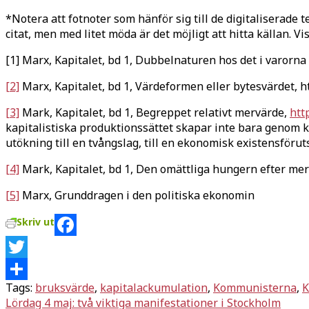
*Notera att fotnoter som hänför sig till de digitaliserade
citat, men med litet möda är det möjligt att hitta källan. Vis
[1] Marx, Kapitalet, bd 1, Dubbelnaturen hos det i varor
[2]
Marx, Kapitalet, bd 1, Värdeformen eller bytesvärdet,
[3]
Mark, Kapitalet, bd 1, Begreppet relativt mervärde,
htt
kapitalistiska produktionssättet skapar inte bara genom 
utökning till en tvångslag, till en ekonomisk existensförut
[4]
Mark, Kapitalet, bd 1, Den omättliga hungern efter m
[5]
Marx, Grunddragen i den politiska ekonomin
Skriv ut
Facebook
Twitter
Tags:
bruksvärde
,
kapitalackumulation
,
Kommunisterna
,
K
Dela
Inläggsnavigering
Lördag 4 maj: två viktiga manifestationer i Stockholm