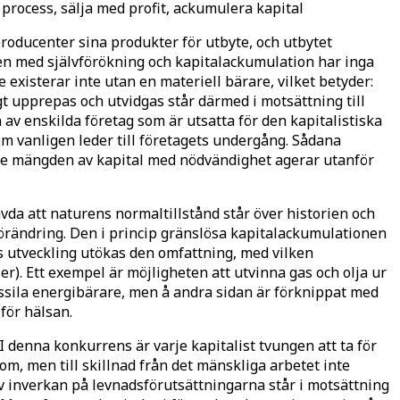
process, sälja med profit, ackumulera kapital
roducenter sina produkter för utbyte, och utbytet
n med självförökning och kapitalackumulation har inga
 existerar inte utan en materiell bärare, vilket betyder:
t upprepas och utvidgas står därmed i motsättning till
n av enskilda företag som är utsatta för den kapitalistiska
om vanligen leder till företagets undergång. Sådana
nde mängden av kapital med nödvändighet agerar utanför
ävda att naturens normaltillstånd står över historien och
 förändring. Den i princip gränslösa kapitalackumulationen
as utveckling utökas den omfattning, med vilken
r). Ett exempel är möjligheten att utvinna gas och olja ur
fossila energibärare, men å andra sidan är förknippat med
för hälsan.
 I denna konkurrens är varje kapitalist tvungen att ta för
om, men till skillnad från det mänskliga arbetet inte
iv inverkan på levnadsförutsättningarna står i motsättning