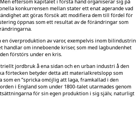
. Men eftersom kapitalet i första hand organiserar sig på
tionella konkurrensen mellan stater ett enat agerande vad
ighet att göras försök att modifiera dem till fördel för
nvestering öppnas som ett resultat av de förändringar som
förändringarna.
h en överproduktion av varor, exempelvis inom bilindustrin
. Det handlar om inneboende kriser, som med lagbundenhet
den förstörs under en kris.
triellt jordbruk å ena sidan och en urban industri å den
ska förtecken betyder detta att materialkretslopp som
a som en ”spricka omöjlig att laga, framkallad i den
 jorden i England som under 1800-talet utarmades genom
ättningarna för sin egen produktion i sig själv, naturligt