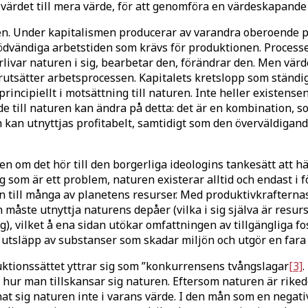
värdet till mera värde, för att genomföra en värdeskapande 
len. Under kapitalismen producerar av varandra oberoende p
dvändiga arbetstiden som krävs för produktionen. Processe
livar naturen i sig, bearbetar den, förändrar den. Men värde
utsätter arbetsprocessen. Kapitalets kretslopp som ständig
rincipiellt i motsättning till naturen. Inte heller existense
e till naturen kan ändra på detta: det är en kombination, s
 kan utnyttjas profitabelt, samtidigt som den överväldiga
ven om det hör till den borgerliga ideologins tankesätt att h
g som är ett problem, naturen existerar alltid och endast i
gen till många av planetens resurser. Med produktivkraftern
åste utnyttja naturens depåer (vilka i sig själva är resurse
g), vilket å ena sidan utökar omfattningen av tillgängliga 
utsläpp av substanser som skadar miljön och utgör en fara 
uktionssättet yttrar sig som ”konkurrensens tvångslagar
[3]
.
v hur man tillskansar sig naturen. Eftersom naturen är riked
nat sig naturen inte i varans värde. I den mån som en negat