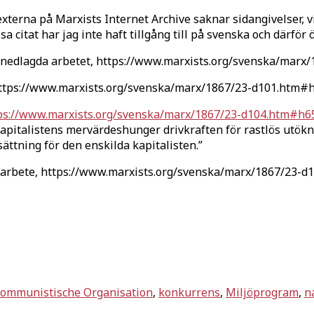
 texterna på Marxists Internet Archive saknar sidangivelser,
sa citat har jag inte haft tillgång till på svenska och därför ö
na nedlagda arbetet, https://www.marxists.org/svenska/mar
 https://www.marxists.org/svenska/marx/1867/23-d101.htm#
ps://www.marxists.org/svenska/marx/1867/23-d104.htm#h6
kapitalistens mervärdeshunger drivkraften för rastlös utö
sättning för den enskilda kapitalisten.”
erarbete, https://www.marxists.org/svenska/marx/1867/23-
ommunistische Organisation
,
konkurrens
,
Miljöprogram
,
n