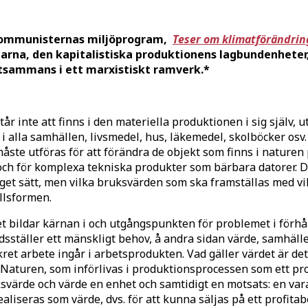
a kommunisternas miljöprogram,
Teser om klimatförändri
arna, den kapitalistiska produktionens lagbundenheter,
ltsammans i ett marxistiskt ramverk.*
r inte att finns i den materiella produktionen i sig själv, ut
 i alla samhällen, livsmedel, hus, läkemedel, skolböcker o
 måste utföras för att förändra de objekt som finns i naturen
 och för komplexa tekniska produkter som bärbara datorer. 
t sätt, men vilka bruksvärden som ska framställas med vilk
llsformen.
et bildar kärnan i och utgångspunkten för problemet i förh
redsställer ett mänskligt behov, å andra sidan värde, samhäl
ret arbete ingår i arbetsprodukten. Vad gäller värdet är det 
. Naturen, som införlivas i produktionsprocessen som ett pro
svärde och värde en enhet och samtidigt en motsats: en var
aliseras som värde, dvs. för att kunna säljas på ett profitab