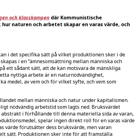
ngen och klasskampen
där Kommunistische
 hur naturen och arbetet skapar en varas värde, och
an i det specifika sätt på vilket produktionen sker i de
sv. skapas i en ”ämnesomsättning mellan människa och
 på ett sådant sätt, att de kan motsvara de mänskliga
Detta nyttiga arbete är en naturnödvändighet,
a medel, av vem och för vilket syfte, och vem som
ållandet mellan människa och natur under kapitalismen.
leligt nödvändig arbetstid som lagts ned. Bruksvärdet
abstrakt i förhållande till denna materiella sida av varan,
duktionsmedel, spelar ingen direkt roll för en varas värde
as värde förutsätter dess bruksvärde, men varan
elt sätt. Produktionen sker inte för att framställa