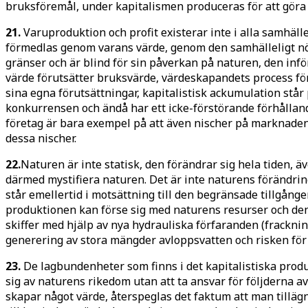
bruksföremål, under kapitalismen produceras för att göra 
21.
Varuproduktion och profit existerar inte i alla samhäl
förmedlas genom varans värde, genom den samhälleligt nö
gränser och är blind för sin påverkan på naturen, den inför
värde förutsätter bruksvärde, värdeskapandets process för
sina egna förutsättningar, kapitalistisk ackumulation står p
konkurrensen och ändå har ett icke-förstörande förhålland
företag är bara exempel på att även nischer på marknaden
dessa nischer.
22.
Naturen är inte statisk, den förändrar sig hela tiden, ä
därmed mystifiera naturen. Det är inte naturens förändrin
står emellertid i motsättning till den begränsade tillgån
produktionen kan förse sig med naturens resurser och den m
skiffer med hjälp av nya hydrauliska förfaranden (fracknin
generering av stora mängder avloppsvatten och risken för 
23.
De lagbundenheter som finns i det kapitalistiska prod
sig av naturens rikedom utan att ta ansvar för följderna a
skapar något värde, återspeglas det faktum att man tilläg