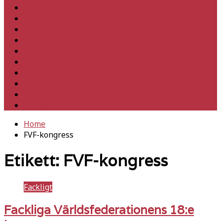
Hem
Inrikes
Utrikes
Fackligt
Partiet
Teori & historia
Klimat
Kultur
Ledare
Debatt
Home
FVF-kongress
Etikett:
FVF-kongress
Fackligt
Fackliga Världsfederationens 18:e