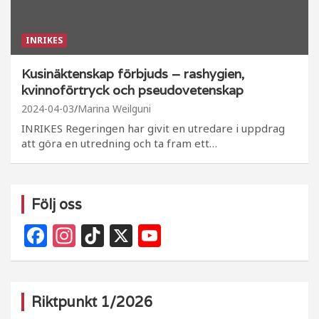
INRIKES
Kusinäktenskap förbjuds – rashygien,
kvinnoförtryck och pseudovetenskap
2024-04-03
Marina Weilguni
INRIKES Regeringen har givit en utredare i uppdrag
att göra en utredning och ta fram ett…
Följ oss
F
In
Ti
X
Y
a
st
k
o
c
a
T
u
e
g
o
T
Riktpunkt 1/2026