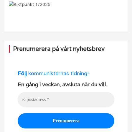
b
ra
k
u
o
m
b
o
e
k
Prenumerera på vårt nyhetsbrev
Följ
kommunisternas tidning!
En gång i veckan, avsluta när du vill.