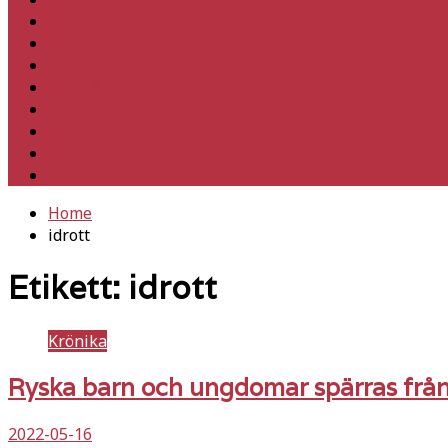
Utrikes
Fackligt
Partiet
Teori & historia
Klimat
Kultur
Ledare
Debatt
Home
idrott
Etikett:
idrott
Krönika
Ryska barn och ungdomar spärras från 
2022-05-16