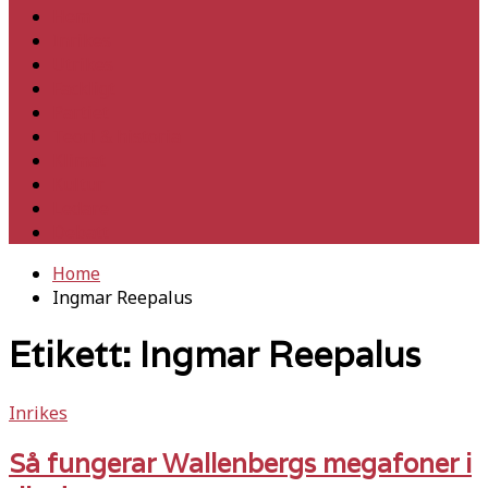
Hem
Inrikes
Utrikes
Fackligt
Partiet
Teori & historia
Klimat
Kultur
Ledare
Debatt
Home
Ingmar Reepalus
Etikett:
Ingmar Reepalus
Inrikes
Så fungerar Wallenbergs megafoner i