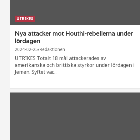
UTRIKES
Nya attacker mot Houthi-rebellerna under
lördagen
2024-02-25
Redaktionen
UTRIKES Totalt 18 mål attackerades av
amerikanska och brittiska styrkor under lördagen i
Jemen. Syftet var…