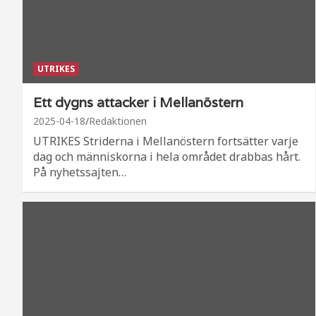
UTRIKES
Ett dygns attacker i Mellanöstern
2025-04-18
Redaktionen
UTRIKES Striderna i Mellanöstern fortsätter varje
dag och människorna i hela området drabbas hårt.
På nyhetssajten…