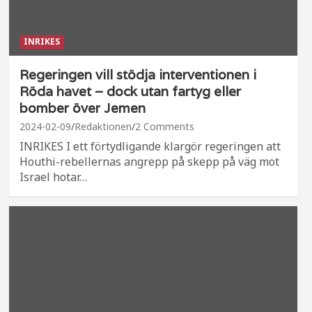
INRIKES
Regeringen vill stödja interventionen i
Röda havet – dock utan fartyg eller
bomber över Jemen
2024-02-09
Redaktionen
2 Comments
INRIKES I ett förtydligande klargör regeringen att
Houthi-rebellernas angrepp på skepp på väg mot
Israel hotar…