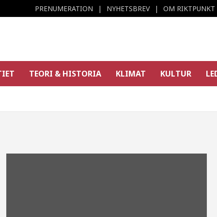
PRENUMERATION
NYHETSBREV
OM RIKTPUNKT
TIET
TEORI & HISTORIA
KLIMAT
KULTUR
LE