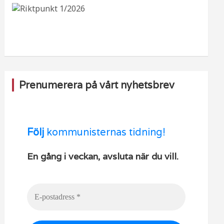
b
ra
k
u
o
m
b
o
e
k
Prenumerera på vårt nyhetsbrev
Följ
kommunisternas tidning!
En gång i veckan, avsluta när du vill.