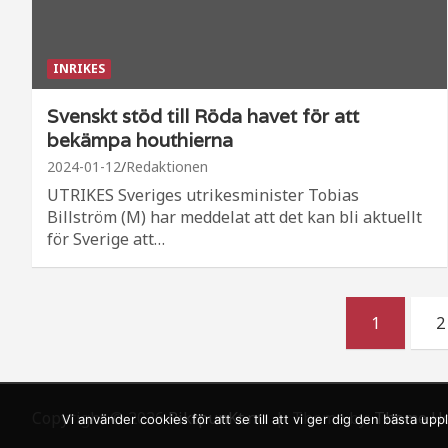
INRIKES
Svenskt stöd till Röda havet för att
bekämpa houthierna
2024-01-12
Redaktionen
UTRIKES Sveriges utrikesminister Tobias
Billström (M) har meddelat att det kan bli aktuellt
för Sverige att…
Sidnumrering
1
2
för
inlägg
Copyright © 2026
RiktpunKt.nu
Theme by:
Theme H
Vi använder cookies för att se till att vi ger dig den bästa 