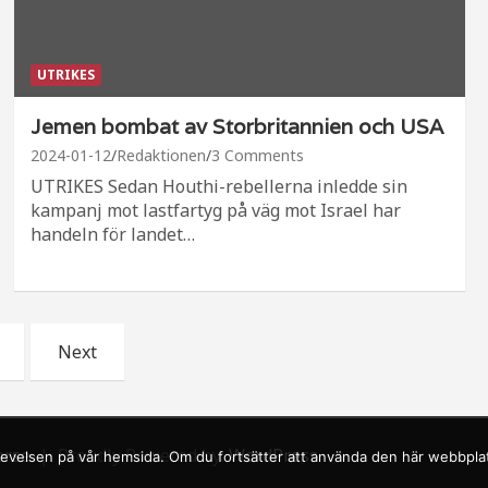
UTRIKES
Jemen bombat av Storbritannien och USA
2024-01-12
Redaktionen
3 Comments
UTRIKES Sedan Houthi-rebellerna inledde sin
kampanj mot lastfartyg på väg mot Israel har
handeln för landet…
Next
orse
Proudly Powered by:
WordPress
upplevelsen på vår hemsida. Om du fortsätter att använda den här webbpl