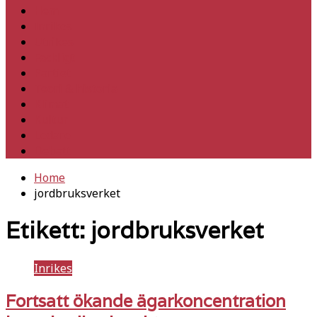
Hem
Inrikes
Utrikes
Fackligt
Partiet
Teori & historia
Klimat
Kultur
Ledare
Debatt
Home
jordbruksverket
Etikett:
jordbruksverket
Inrikes
Fortsatt ökande ägarkoncentration