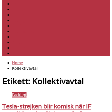
Hem
Inrikes
Utrikes
Fackligt
Partiet
Teori & historia
Klimat
Kultur
Ledare
Debatt
Home
Kollektivavtal
Etikett:
Kollektivavtal
Fackligt
Tesla-strejken blir komisk när IF