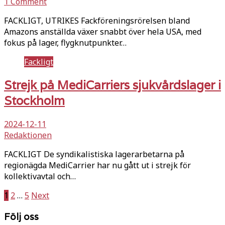
1 Comment
FACKLIGT, UTRIKES Fackföreningsrörelsen bland
Amazons anställda växer snabbt över hela USA, med
fokus på lager, flygknutpunkter…
Fackligt
Strejk på MediCarriers sjukvårdslager i
Stockholm
2024-12-11
Redaktionen
FACKLIGT De syndikalistiska lagerarbetarna på
regionägda MediCarrier har nu gått ut i strejk för
kollektivavtal och…
Sidnumrering
1
2
…
5
Next
för
Följ oss