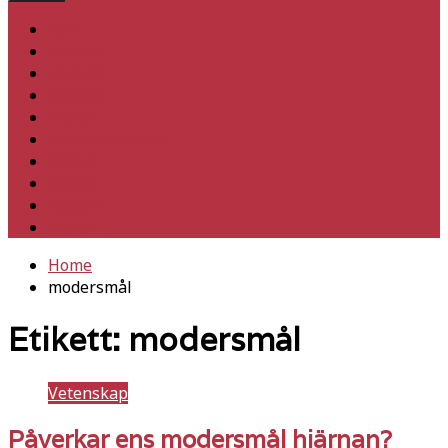
Hem
Inrikes
Utrikes
Fackligt
Partiet
Teori & historia
Klimat
Kultur
Ledare
Debatt
Home
modersmål
Etikett:
modersmål
Vetenskap
Påverkar ens modersmål hjärnan?