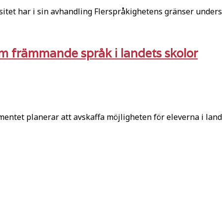
et har i sin avhandling Flerspråkighetens gränser undersö
om främmande språk i landets skolor
ntet planerar att avskaffa möjligheten för eleverna i land