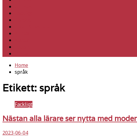
Utrikes
Fackligt
Partiet
Teori & historia
Klimat
Kultur
Ledare
Debatt
Home
språk
Etikett:
språk
Fackligt
Nästan alla lärare ser nytta med mode
2023-06-04