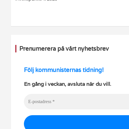
a
u
m
b
e
Prenumerera på vårt nyhetsbrev
Följ
kommunisternas tidning!
En gång i veckan, avsluta när du vill.