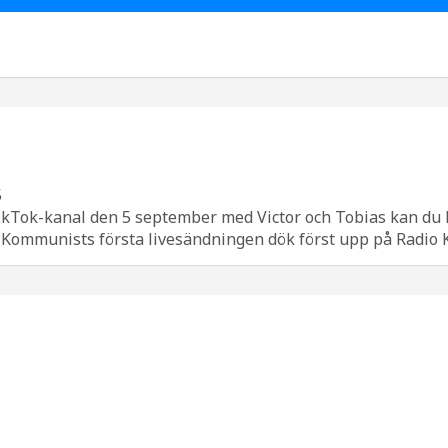
5
ikTok-kanal den 5 september med Victor och Tobias kan du 
io Kommunists första livesändningen dök först upp på Radio