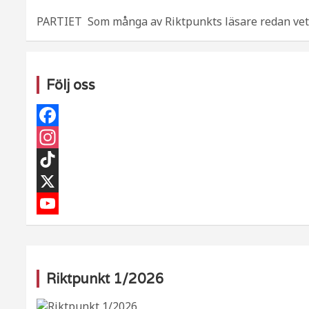
PARTIET Som många av Riktpunkts läsare redan vet,
Följ oss
F
a
I
c
n
T
e
s
i
X
b
t
k
Y
o
a
T
o
o
g
o
u
Riktpunkt 1/2026
k
r
k
T