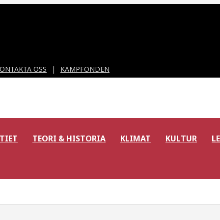
ONTAKTA OSS
KAMPFONDEN
TIET
TEORI & HISTORIA
KLIMAT
KULTUR
L