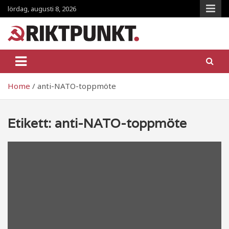
Skip
lördag, augusti 8, 2026
to
content
RiktpunKt.nu
En klassmedveten tidning!
Home
anti-NATO-toppmöte
Etikett:
anti-NATO-toppmöte