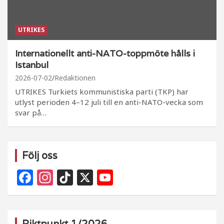
UTRIKES
Internationellt anti-NATO-toppmöte hålls i
Istanbul
2026-07-02
Redaktionen
UTRIKES Turkiets kommunistiska parti (TKP) har
utlyst perioden 4–12 juli till en anti-NATO-vecka som
svar på…
Följ oss
F
In
Ti
X
Y
a
st
k
o
c
a
T
u