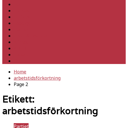
Hem
Inrikes
Utrikes
Fackligt
Partiet
Teori & historia
Klimat
Kultur
Ledare
Debatt
Home
arbetstidsförkortning
Page 2
Etikett:
arbetstidsförkortning
Partiet