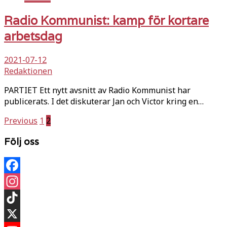
Radio Kommunist: kamp för kortare
arbetsdag
2021-07-12
Redaktionen
PARTIET Ett nytt avsnitt av Radio Kommunist har
publicerats. I det diskuterar Jan och Victor kring en…
Sidnumrering
Previous
1
2
för
Följ oss
inlägg
Facebook
Instagram
TikTok