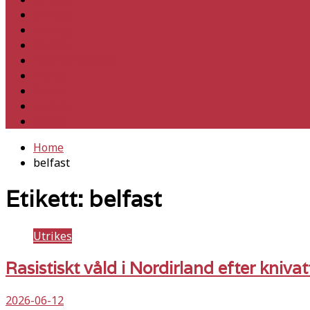
Utrikes
Fackligt
Partiet
Teori & historia
Klimat
Kultur
Ledare
Debatt
Home
belfast
Etikett:
belfast
Utrikes
Rasistiskt våld i Nordirland efter kniva
2026-06-12