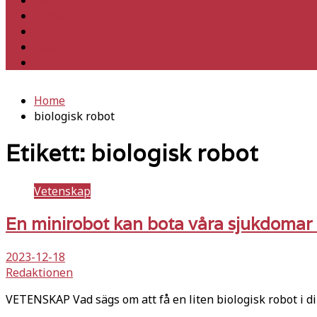
Teori & historia
Klimat
Kultur
Ledare
Debatt
Home
biologisk robot
Etikett:
biologisk robot
Vetenskap
En minirobot kan bota våra sjukdomar 
2023-12-18
Redaktionen
VETENSKAP Vad sägs om att få en liten biologisk robot i 