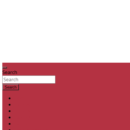
Search
Search
Hem
Inrikes
Utrikes
Fackligt
Partiet