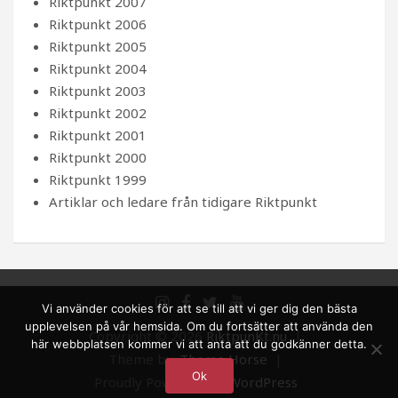
Riktpunkt 2007
Riktpunkt 2006
Riktpunkt 2005
Riktpunkt 2004
Riktpunkt 2003
Riktpunkt 2002
Riktpunkt 2001
Riktpunkt 2000
Riktpunkt 1999
Artiklar och ledare från tidigare Riktpunkt
Vi använder cookies för att se till att vi ger dig den bästa
upplevelsen på vår hemsida. Om du fortsätter att använda den
Copyright © 2026
RiktpunKt.nu
här webbplatsen kommer vi att anta att du godkänner detta.
Theme by:
Theme Horse
Ok
Proudly Powered by:
WordPress