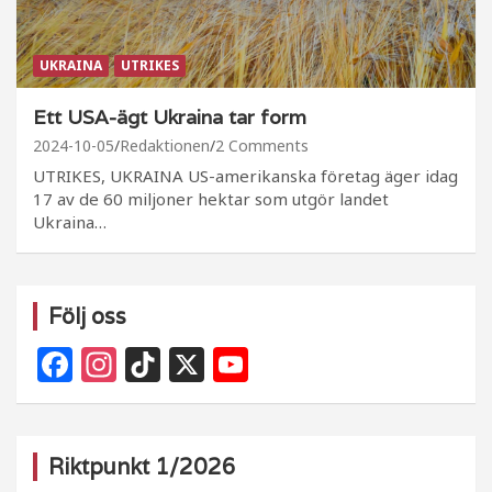
UKRAINA
UTRIKES
Ett USA-ägt Ukraina tar form
2024-10-05
Redaktionen
2 Comments
UTRIKES, UKRAINA US-amerikanska företag äger idag
17 av de 60 miljoner hektar som utgör landet
Ukraina…
Följ oss
F
In
Ti
X
Y
a
st
k
o
c
a
T
u
e
g
o
T
Riktpunkt 1/2026