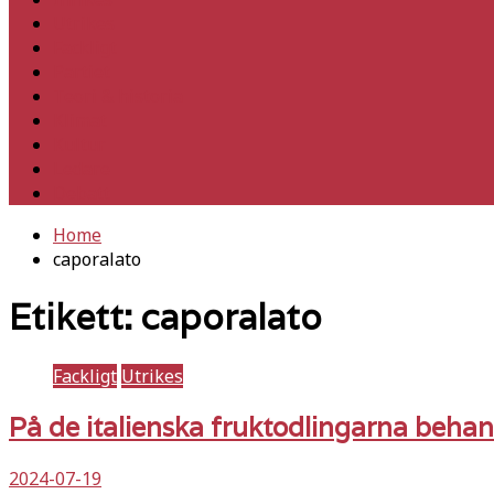
Utrikes
Fackligt
Partiet
Teori & historia
Klimat
Kultur
Ledare
Debatt
Home
caporalato
Etikett:
caporalato
Fackligt
Utrikes
På de italienska fruktodlingarna beha
2024-07-19