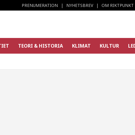
PRENUMERATION
NYHETSBREV
OM RIKTPUNKT
TIET
TEORI & HISTORIA
KLIMAT
KULTUR
LE