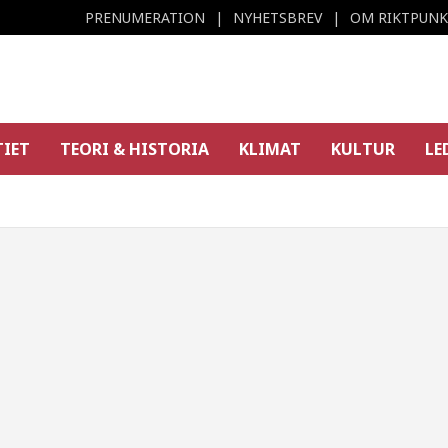
PRENUMERATION
NYHETSBREV
OM RIKTPUN
TIET
TEORI & HISTORIA
KLIMAT
KULTUR
LE