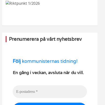
b
ra
k
u
o
m
b
o
e
k
Prenumerera på vårt nyhetsbrev
Följ
kommunisternas tidning!
En gång i veckan, avsluta när du vill.