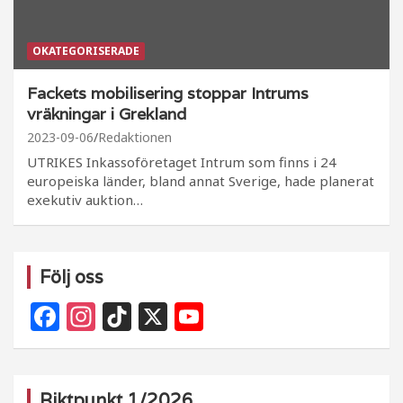
OKATEGORISERADE
Fackets mobilisering stoppar Intrums
vräkningar i Grekland
2023-09-06
Redaktionen
UTRIKES Inkassoföretaget Intrum som finns i 24
europeiska länder, bland annat Sverige, hade planerat
exekutiv auktion…
Följ oss
F
In
Ti
X
Y
a
st
k
o
c
a
T
u
e
g
o
T
Riktpunkt 1/2026