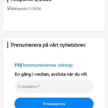
b
ra
k
u
o
m
b
o
e
k
Prenumerera på vårt nyhetsbrev
Följ
kommunisternas tidning!
En gång i veckan, avsluta när du vill.