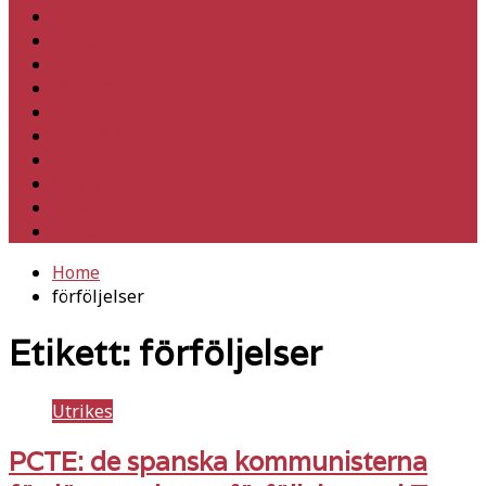
Hem
Inrikes
Utrikes
Fackligt
Partiet
Teori & historia
Klimat
Kultur
Ledare
Debatt
Home
förföljelser
Etikett:
förföljelser
Utrikes
PCTE: de spanska kommunisterna