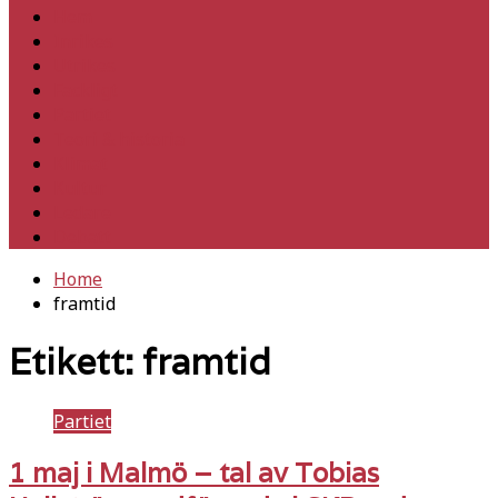
Hem
Inrikes
Utrikes
Fackligt
Partiet
Teori & historia
Klimat
Kultur
Ledare
Debatt
Home
framtid
Etikett:
framtid
Partiet
1 maj i Malmö – tal av Tobias