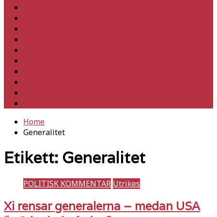
Hem
Inrikes
Utrikes
Fackligt
Partiet
Teori & historia
Klimat
Kultur
Ledare
Debatt
Home
Generalitet
Etikett:
Generalitet
POLITISK KOMMENTAR
Utrikes
Xi rensar generalerna – medan USA