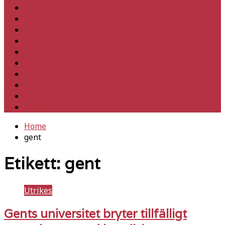
Hem
Inrikes
Utrikes
Fackligt
Partiet
Teori & historia
Klimat
Kultur
Ledare
Debatt
Home
gent
Etikett:
gent
Utrikes
Gents universitet bryter tillfälligt