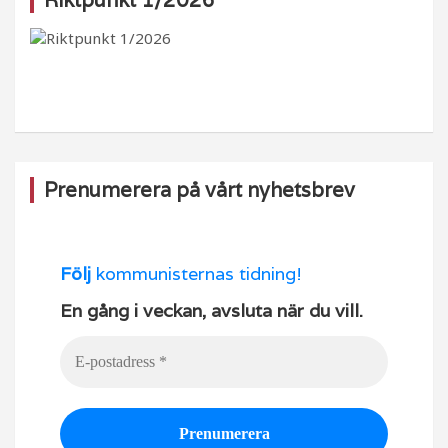
e
g
o
T
Riktpunkt 1/2026
b
ra
k
u
o
m
b
o
e
k
Prenumerera på vårt nyhetsbrev
Följ
kommunisternas tidning!
En gång i veckan, avsluta när du vill.