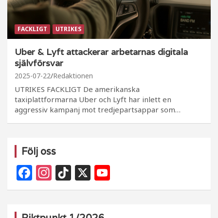
FACKLIGT
UTRIKES
Uber & Lyft attackerar arbetarnas digitala
självförsvar
2025-07-22
Redaktionen
UTRIKES FACKLIGT De amerikanska
taxiplattformarna Uber och Lyft har inlett en
aggressiv kampanj mot tredjepartsappar som…
Följ oss
F
In
Ti
X
Y
a
st
k
o
c
a
T
u