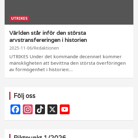
UTRIKES
Världen står inför den största
arvstransfereringen i historien
2025-11-06
Redaktionen
UTRIKES Under det kommande decenniet kommer
mänskligheten att bevittna den största överföringen
av förmögenhet i historien:…
Följ oss
F
In
Ti
X
Y
a
st
k
o
c
a
T
u