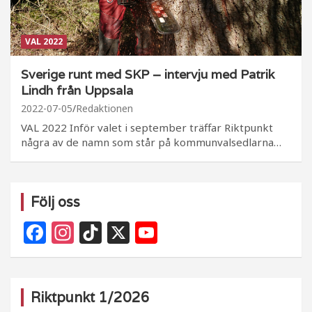
VAL 2022
Sverige runt med SKP – intervju med Patrik
Lindh från Uppsala
2022-07-05
Redaktionen
VAL 2022 Inför valet i september träffar Riktpunkt
några av de namn som står på kommunvalsedlarna…
Följ oss
F
In
Ti
X
Y
a
st
k
o
c
a
T
u
e
g
o
T
Riktpunkt 1/2026