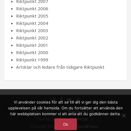
Riktpunkt 2007
Riktpunkt 2006
Riktpunkt 2005
Riktpunkt 2004
Riktpunkt 2003
Riktpunkt 2002
Riktpunkt 2001
Riktpunkt 2000
Riktpunkt 1999
Artiklar och ledare från tidigare Riktpunkt
Vi använder cookies för att se till att vi ger dig den bästa
upplevelsen på vår hemsida. Om du fortsätter att använda den
Copyright © 2026
RiktpunKt.nu
här webbplatsen kommer vi att anta att du godkänner detta.
Theme by:
Theme Horse
Ok
Proudly Powered by:
WordPress