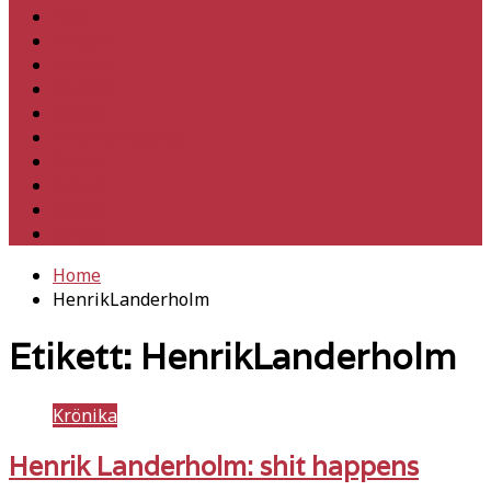
Hem
Inrikes
Utrikes
Fackligt
Partiet
Teori & historia
Klimat
Kultur
Ledare
Debatt
Home
HenrikLanderholm
Etikett:
HenrikLanderholm
Krönika
Henrik Landerholm: shit happens