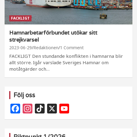
FACKLIGT
Hamnarbetarförbundet utökar sitt
strejkvarsel
2023-06-29
Redaktionen
1 Comment
FACKLIGT Den stundande konflikten i hamnarna blir
allt större. Igår varslade Sveriges Hamnar om
motåtgärder och…
Följ oss
F
In
Ti
X
Y
a
st
k
o
c
a
T
u