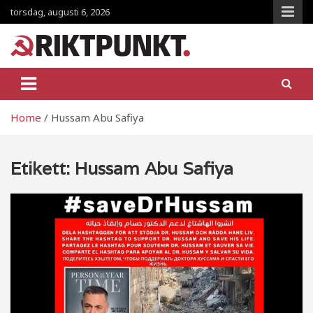
Skip
torsdag, augusti 6, 2026
to
content
RiktpunKt.nu
En klassmedveten tidning!
Home
Hussam Abu Safiya
Etikett:
Hussam Abu Safiya