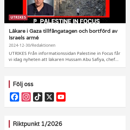
UTRIKES
Läkare i Gaza tillfångatagen och bortförd av
Israels armé
2024-12-30
Redaktionen
UTRIKES Från informationssidan Palestine in Focus får
vi idag nyheten att läkaren Hussam Abu Safiya, chef…
Följ oss
F
In
Ti
X
Y
a
st
k
o
c
a
T
u
e
g
o
T
Riktpunkt 1/2026