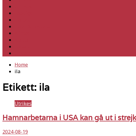
Utrikes
Fackligt
Partiet
Teori & historia
Klimat
Kultur
Ledare
Debatt
Home
ila
Etikett:
ila
Utrikes
Hamnarbetarna i USA kan gå ut i strejk
2024-08-19