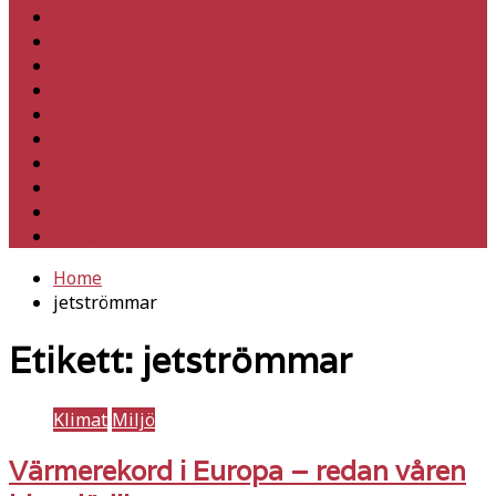
Hem
Inrikes
Utrikes
Fackligt
Partiet
Teori & historia
Klimat
Kultur
Ledare
Debatt
Home
jetströmmar
Etikett:
jetströmmar
Klimat
Miljö
Värmerekord i Europa – redan våren