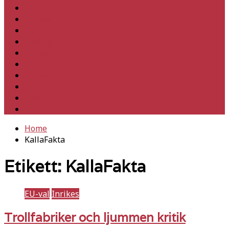
Hem
Inrikes
Utrikes
Fackligt
Partiet
Teori & historia
Klimat
Kultur
Ledare
Debatt
Home
KallaFakta
Etikett:
KallaFakta
EU-val
Inrikes
Trollfabriker och ljummen kritik