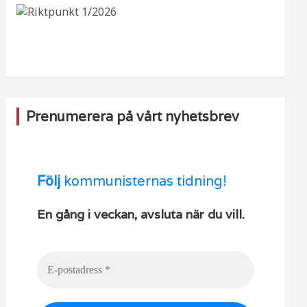
b
ra
k
u
o
m
b
o
e
k
Prenumerera på vårt nyhetsbrev
Följ
kommunisternas tidning!
En gång i veckan, avsluta när du vill.