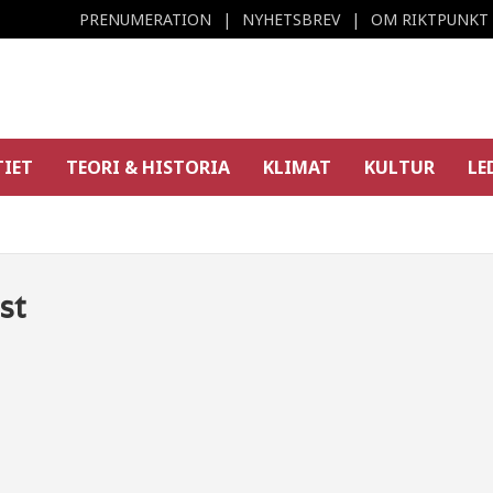
PRENUMERATION
NYHETSBREV
OM RIKTPUNKT
TIET
TEORI & HISTORIA
KLIMAT
KULTUR
LE
st