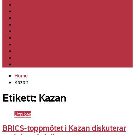
Hem
Inrikes
Utrikes
Fackligt
Partiet
Teori & historia
Klimat
Kultur
Ledare
Debatt
Home
Kazan
Etikett:
Kazan
Utrikes
BRICS-toppmötet i Kazan diskuterar