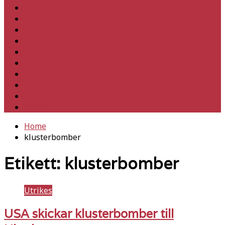
Hem
Inrikes
Utrikes
Fackligt
Partiet
Teori & historia
Klimat
Kultur
Ledare
Debatt
Home
klusterbomber
Etikett:
klusterbomber
Utrikes
USA skickar klusterbomber till