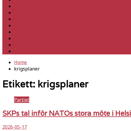
Utrikes
Fackligt
Partiet
Teori & historia
Klimat
Kultur
Ledare
Debatt
Home
krigsplaner
Etikett:
krigsplaner
Partiet
SKPs tal inför NATOs stora möte i Hel
2026-05-17