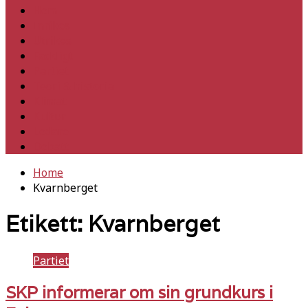
Hem
Inrikes
Utrikes
Fackligt
Partiet
Teori & historia
Klimat
Kultur
Ledare
Debatt
Home
Kvarnberget
Etikett:
Kvarnberget
Partiet
SKP informerar om sin grundkurs i